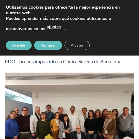
Saltar
PIDE TU CITA AL TELÉFONO 637 42 97 25
Utilizamos cookies para ofrecerte la mejor experiencia en
al
nuestra web.
Puedes aprender más sobre qué cookies utilizamos o
contenido
ajustes
desactivarlas en los
.
clinica-serena-barcelona (2)
Aceptar
Rechazar
Ajustes
Publicado
17 octubre, 2019
en
1440 &veces; 1080
en
Taller
PDO Threads impartido en Clínica Serena de Barcelona