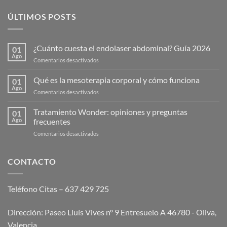
ÚLTIMOS POSTS
¿Cuánto cuesta el endolaser abdominal? Guía 2026
01
Ago
en
Comentarios desactivados
¿Cuánto
cuesta
Qué es la mesoterapia corporal y cómo funciona
01
el
Ago
en
Comentarios desactivados
endolaser
Qué
abdominal?
es
Tratamiento Wonder: opiniones y preguntas
Guía
01
la
Ago
frecuentes
2026
mesoterapia
en
Comentarios desactivados
corporal
Tratamiento
y
Wonder:
cómo
opiniones
CONTACTO
funciona
y
preguntas
frecuentes
Teléfono Citas – 637 429 725
Dirección: Paseo Lluís Vives nº 9 Entresuelo A 46780 - Oliva,
Valencia