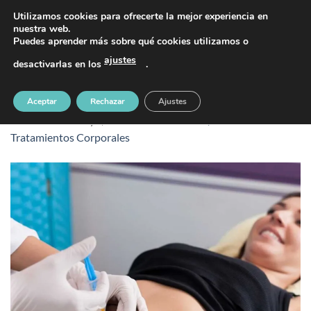
Saltar
PIDE TU CITA AL TELÉFONO 637 42 97 25
Utilizamos cookies para ofrecerte la mejor experiencia en
al
nuestra web.
Puedes aprender más sobre qué cookies utilizamos o
contenido
ajustes
desactivarlas en los
.
mesoterapia esthetia
Aceptar
Rechazar
Ajustes
Publicado
19 mayo, 2026
en
1080 &veces; 1080
en
Tratamientos Corporales