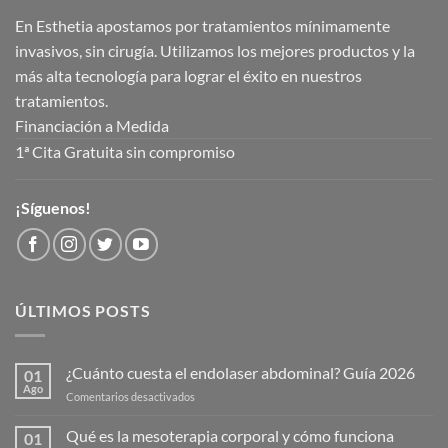
En Esthetia apostamos por tratamientos mínimamente
invasivos, sin cirugía. Utilizamos los mejores productos y la
más alta tecnología para lograr el éxito en nuestros
tratamientos.
Financiación a Medida
1ª Cita Gratuita sin compromiso
¡Síguenos!
ÚLTIMOS POSTS
¿Cuánto cuesta el endolaser abdominal? Guía 2026
01
Ago
en
Comentarios desactivados
¿Cuánto
cuesta
Qué es la mesoterapia corporal y cómo funciona
01
el