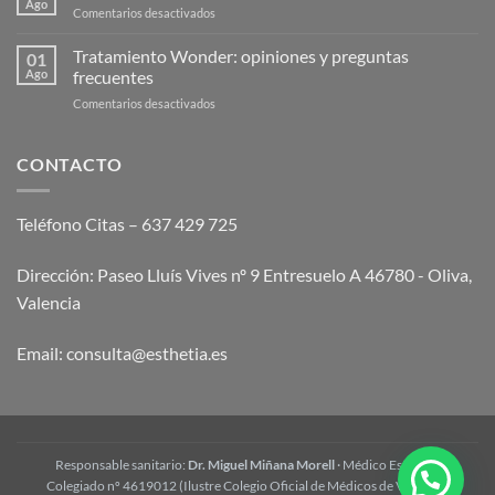
Ago
en
Comentarios desactivados
endolaser
Qué
abdominal?
es
Tratamiento Wonder: opiniones y preguntas
Guía
01
la
Ago
frecuentes
2026
mesoterapia
en
Comentarios desactivados
corporal
Tratamiento
y
Wonder:
cómo
opiniones
CONTACTO
funciona
y
preguntas
frecuentes
Teléfono Citas – 637 429 725
Dirección: Paseo Lluís Vives nº 9 Entresuelo A 46780 - Oliva,
Valencia
Email:
consulta@esthetia.es
Responsable sanitario:
Dr. Miguel Miñana Morell
· Médico Estético ·
Colegiado nº 4619012 (Ilustre Colegio Oficial de Médicos de Valencia)