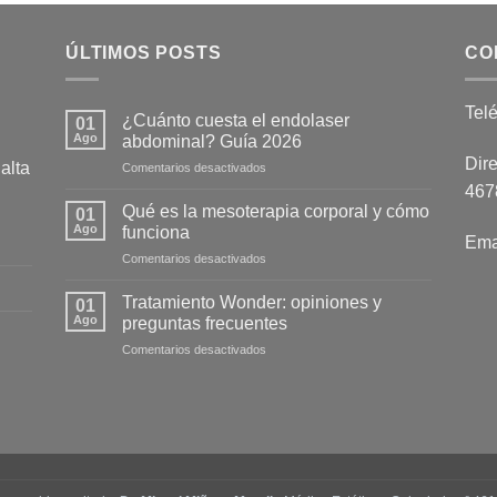
ÚLTIMOS POSTS
CO
Tel
¿Cuánto cuesta el endolaser
01
Ago
abdominal? Guía 2026
Dire
alta
en
Comentarios desactivados
¿Cuánto
4678
cuesta
Qué es la mesoterapia corporal y cómo
01
el
Ago
funciona
Ema
endolaser
en
Comentarios desactivados
abdominal?
Qué
Guía
es
2026
Tratamiento Wonder: opiniones y
01
la
Ago
preguntas frecuentes
mesoterapia
en
Comentarios desactivados
corporal
Tratamiento
y
Wonder:
cómo
opiniones
funciona
y
preguntas
frecuentes