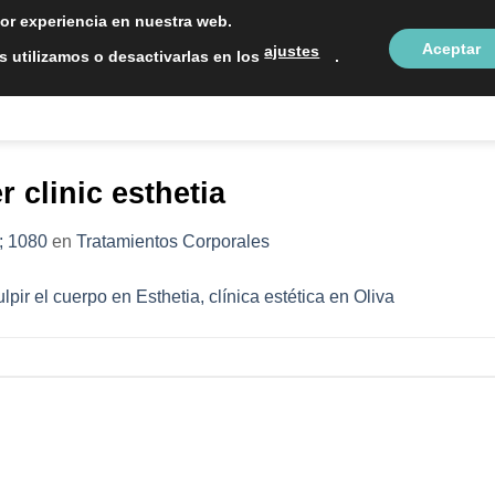
LOCALIZAC
jor experiencia en nuestra web.
Aceptar
ajustes
 utilizamos o desactivarlas en los
.
NTOS ESTÉTICOS
SOBRE NOSOTROS
BLOG
CON
 clinic esthetia
; 1080
en
Tratamientos Corporales