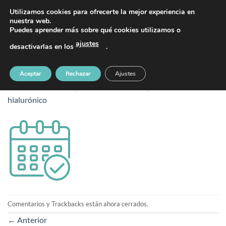
Saltar
PIDE TU CITA AL TELÉFONO 637 42 97 25
Utilizamos cookies para ofrecerte la mejor experiencia en
al
nuestra web.
Puedes aprender más sobre qué cookies utilizamos o
contenido
ajustes
desactivarlas en los
.
calendar
Aceptar
Rechazar
Ajustes
Publicado
30 enero, 2026
en
128 &veces; 128
en
Ácido
hialurónico
Comentarios y Trackbacks están ahora cerrados.
←
Anterior