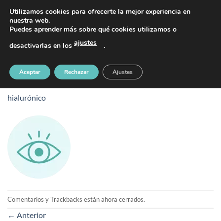
Saltar
PIDE TU CITA AL TELÉFONO 637 42 97 25
Utilizamos cookies para ofrecerte la mejor experiencia en
al
nuestra web.
Puedes aprender más sobre qué cookies utilizamos o
contenido
ajustes
desactivarlas en los
.
visibility (1)
Aceptar
Rechazar
Ajustes
Publicado
30 enero, 2026
en
128 &veces; 128
en
Ácido
hialurónico
Comentarios y Trackbacks están ahora cerrados.
←
Anterior