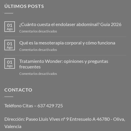
ÚLTIMOS POSTS
¿Cuánto cuesta el endolaser abdominal? Guía 2026
01
Ago
en
Comentarios desactivados
¿Cuánto
cuesta
Qué es la mesoterapia corporal y cómo funciona
01
el
Ago
en
Comentarios desactivados
endolaser
Qué
abdominal?
es
Tratamiento Wonder: opiniones y preguntas
Guía
01
la
Ago
frecuentes
2026
mesoterapia
en
Comentarios desactivados
corporal
Tratamiento
y
Wonder:
cómo
opiniones
CONTACTO
funciona
y
preguntas
frecuentes
Teléfono Citas – 637 429 725
Dirección: Paseo Lluís Vives nº 9 Entresuelo A 46780 - Oliva,
Valencia