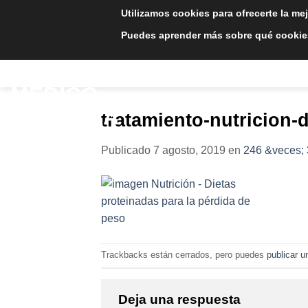
Saltar
Utilizamos cookies para ofrecerte la me
al
Puedes aprender más sobre qué cookies
contenido
INICIO
TRATAMIE
tratamiento-nutricion-
Publicado
7 agosto, 2019
en
246 &veces;
Trackbacks están cerrados, pero puedes
publicar u
Deja una respuesta