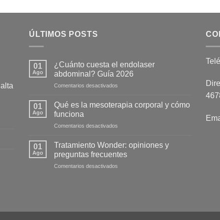
ÚLTIMOS POSTS
CO
Tel
¿Cuánto cuesta el endolaser
01
Ago
abdominal? Guía 2026
Dire
alta
en
Comentarios desactivados
¿Cuánto
4678
cuesta
Qué es la mesoterapia corporal y cómo
01
el
Ago
funciona
Ema
endolaser
en
Comentarios desactivados
abdominal?
Qué
Guía
es
2026
Tratamiento Wonder: opiniones y
01
la
Ago
preguntas frecuentes
mesoterapia
en
Comentarios desactivados
corporal
Tratamiento
y
Wonder:
cómo
opiniones
funciona
y
preguntas
frecuentes