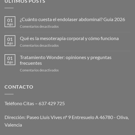
ÚLTIMOS POSTS
¿Cuánto cuesta el endolaser abdominal? Guía 2026
01
Ago
en
Comentarios desactivados
¿Cuánto
cuesta
Qué es la mesoterapia corporal y cómo funciona
01
el
Ago
en
Comentarios desactivados
endolaser
Qué
abdominal?
es
Tratamiento Wonder: opiniones y preguntas
Guía
01
la
Ago
frecuentes
2026
mesoterapia
en
Comentarios desactivados
corporal
Tratamiento
y
Wonder:
cómo
opiniones
CONTACTO
funciona
y
preguntas
frecuentes
Teléfono Citas – 637 429 725
Dirección: Paseo Lluís Vives nº 9 Entresuelo A 46780 - Oliva,
Valencia