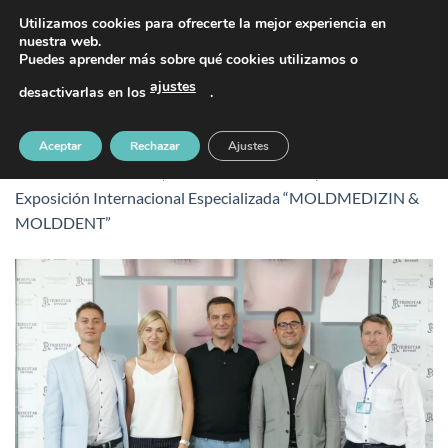
Saltar
PIDE TU CITA AL TELÉFONO 637 42 97 25
Utilizamos cookies para ofrecerte la mejor experiencia en
al
nuestra web.
Puedes aprender más sobre qué cookies utilizamos o
contenido
ajustes
desactivarlas en los
.
MOLDMEDIZIN & MOLDDENT (4)
Aceptar
Rechazar
Ajustes
Publicado
17 octubre, 2019
en
1404 &veces; 936
en
24ª
Exposición Internacional Especializada “MOLDMEDIZIN &
MOLDDENT”