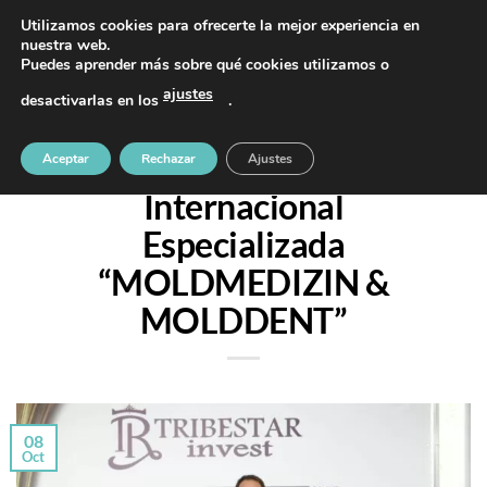
Saltar
PIDE TU CITA AL TELÉFONO 637 42 97 25
Utilizamos cookies para ofrecerte la mejor experiencia en
al
nuestra web.
Puedes aprender más sobre qué cookies utilizamos o
contenido
ajustes
desactivarlas en los
.
CONGRESOS Y CURSOS
24ª Exposición
Aceptar
Rechazar
Ajustes
Internacional
Especializada
“MOLDMEDIZIN &
MOLDDENT”
08
Oct