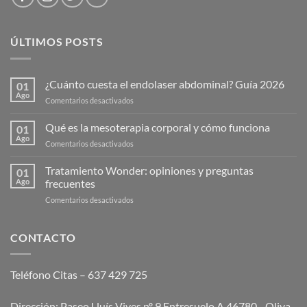
ÚLTIMOS POSTS
¿Cuánto cuesta el endolaser abdominal? Guía 2026
01
Ago
en
Comentarios desactivados
¿Cuánto
cuesta
Qué es la mesoterapia corporal y cómo funciona
01
el
Ago
en
Comentarios desactivados
endolaser
Qué
abdominal?
es
Tratamiento Wonder: opiniones y preguntas
Guía
01
la
Ago
frecuentes
2026
mesoterapia
en
Comentarios desactivados
corporal
Tratamiento
y
Wonder:
cómo
opiniones
CONTACTO
funciona
y
preguntas
frecuentes
Teléfono Citas – 637 429 725
Dirección: Paseo Lluís Vives nº 9 Entresuelo A 46780 - Oliva,