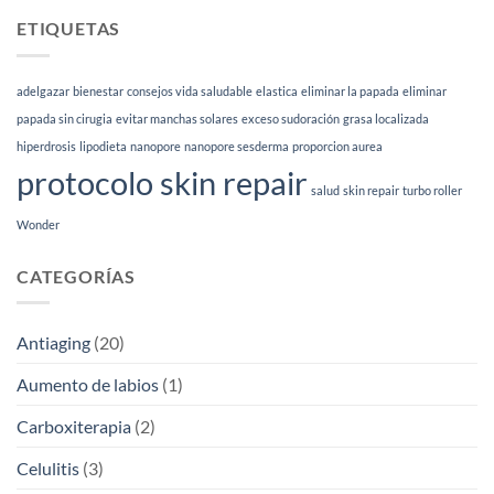
mejor
para
peeling
ETIQUETAS
qué
facial
sirve
según
|
tu
Esthetia
adelgazar
bienestar
consejos vida saludable
elastica
eliminar la papada
eliminar
tipo
de
papada sin cirugia
evitar manchas solares
exceso sudoración
grasa localizada
piel
hiperdrosis
lipodieta
nanopore
nanopore sesderma
proporcion aurea
(2026)
protocolo skin repair
salud
skin repair
turbo roller
Wonder
CATEGORÍAS
Antiaging
(20)
Aumento de labios
(1)
Carboxiterapia
(2)
Celulitis
(3)