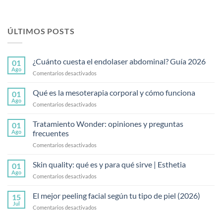
ÚLTIMOS POSTS
¿Cuánto cuesta el endolaser abdominal? Guía 2026
01
Ago
en
Comentarios desactivados
¿Cuánto
cuesta
Qué es la mesoterapia corporal y cómo funciona
01
el
Ago
en
Comentarios desactivados
endolaser
Qué
abdominal?
es
Tratamiento Wonder: opiniones y preguntas
Guía
01
la
Ago
frecuentes
2026
mesoterapia
en
Comentarios desactivados
corporal
Tratamiento
y
Wonder:
Skin quality: qué es y para qué sirve | Esthetia
cómo
01
opiniones
funciona
Ago
en
Comentarios desactivados
y
Skin
preguntas
quality:
El mejor peeling facial según tu tipo de piel (2026)
frecuentes
15
qué
Jul
en
Comentarios desactivados
es
El
y