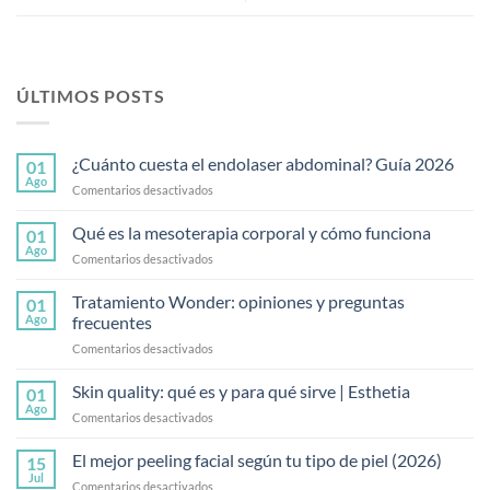
ÚLTIMOS POSTS
¿Cuánto cuesta el endolaser abdominal? Guía 2026
01
Ago
en
Comentarios desactivados
¿Cuánto
cuesta
Qué es la mesoterapia corporal y cómo funciona
01
el
Ago
en
Comentarios desactivados
endolaser
Qué
abdominal?
es
Tratamiento Wonder: opiniones y preguntas
Guía
01
la
Ago
frecuentes
2026
mesoterapia
en
Comentarios desactivados
corporal
Tratamiento
y
Wonder:
Skin quality: qué es y para qué sirve | Esthetia
cómo
01
opiniones
funciona
Ago
en
Comentarios desactivados
y
Skin
preguntas
quality:
El mejor peeling facial según tu tipo de piel (2026)
frecuentes
15
qué
Jul
en
Comentarios desactivados