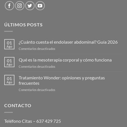
ÚLTIMOS POSTS
¿Cuánto cuesta el endolaser abdominal? Guía 2026
01
Ago
en
Comentarios desactivados
¿Cuánto
cuesta
Qué es la mesoterapia corporal y cómo funciona
01
el
Ago
en
Comentarios desactivados
endolaser
Qué
abdominal?
es
Tratamiento Wonder: opiniones y preguntas
Guía
01
la
Ago
frecuentes
2026
mesoterapia
en
Comentarios desactivados
corporal
Tratamiento
y
Wonder:
cómo
opiniones
CONTACTO
funciona
y
preguntas
frecuentes
Teléfono Citas – 637 429 725