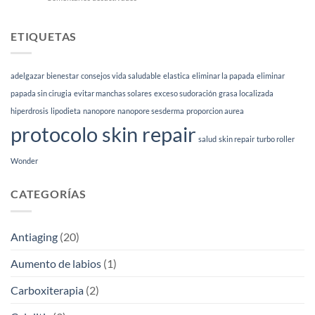
es
El
y
mejor
para
peeling
ETIQUETAS
qué
facial
sirve
según
|
tu
Esthetia
adelgazar
bienestar
consejos vida saludable
elastica
eliminar la papada
eliminar
tipo
de
papada sin cirugia
evitar manchas solares
exceso sudoración
grasa localizada
piel
hiperdrosis
lipodieta
nanopore
nanopore sesderma
proporcion aurea
(2026)
protocolo skin repair
salud
skin repair
turbo roller
Wonder
CATEGORÍAS
Antiaging
(20)
Aumento de labios
(1)
Carboxiterapia
(2)