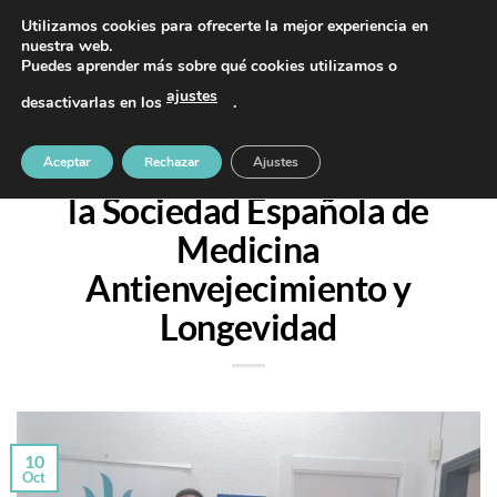
Saltar
PIDE TU CITA AL TELÉFONO 637 42 97 25
Utilizamos cookies para ofrecerte la mejor experiencia en
al
nuestra web.
Puedes aprender más sobre qué cookies utilizamos o
contenido
ajustes
desactivarlas en los
.
CONGRESOS Y CURSOS
Talleres XVII Congreso de
Aceptar
Rechazar
Ajustes
la Sociedad Española de
Medicina
Antienvejecimiento y
Longevidad
10
Oct