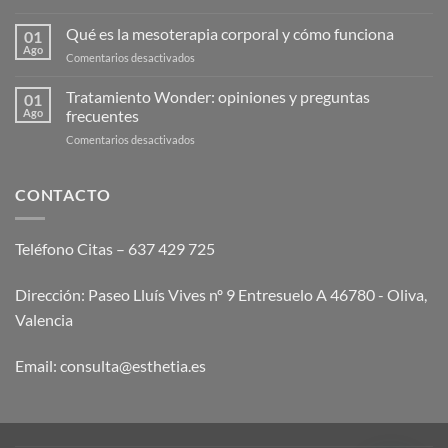
¿Cuánto
cuesta
Qué es la mesoterapia corporal y cómo funciona
01
el
Ago
en
Comentarios desactivados
endolaser
Qué
abdominal?
es
Tratamiento Wonder: opiniones y preguntas
Guía
01
la
Ago
frecuentes
2026
mesoterapia
en
Comentarios desactivados
corporal
Tratamiento
y
Wonder:
cómo
opiniones
CONTACTO
funciona
y
preguntas
frecuentes
Teléfono Citas – 637 429 725
Dirección: Paseo Lluís Vives nº 9 Entresuelo A 46780 - Oliva,
Valencia
Email:
consulta@esthetia.es