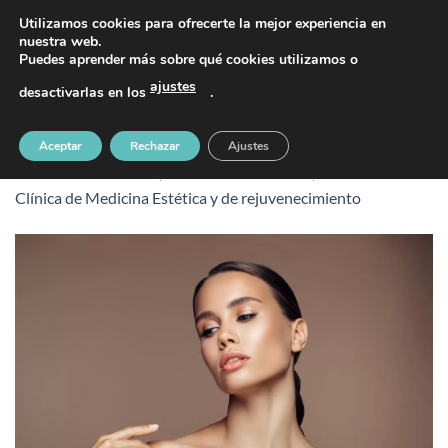
Saltar
PIDE TU CITA AL TELÉFONO 637 42 97 25
Utilizamos cookies para ofrecerte la mejor experiencia en
al
nuestra web.
Puedes aprender más sobre qué cookies utilizamos o
contenido
ajustes
desactivarlas en los
.
bgesthetia
Aceptar
Rechazar
Ajustes
Publicado
27 febrero, 2024
en
1024 &veces; 576
en
Esthetia
Clínica de Medicina Estética y de rejuvenecimiento