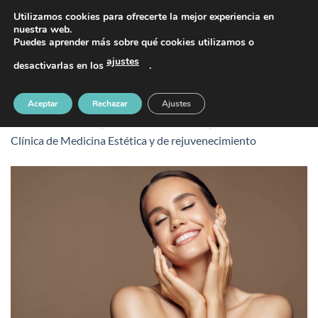
Saltar
PIDE TU CITA AL TELÉFONO 637 42 97 25
Utilizamos cookies para ofrecerte la mejor experiencia en
al
nuestra web.
Puedes aprender más sobre qué cookies utilizamos o
contenido
ajustes
desactivarlas en los
.
bgesthetia(1)
Aceptar
Rechazar
Ajustes
Publicado
5 marzo, 2024
en
1024 &veces; 576
en
Esthetia
Clínica de Medicina Estética y de rejuvenecimiento