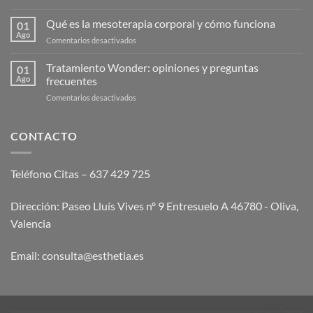
¿Cuánto
cuesta
Qué es la mesoterapia corporal y cómo funciona
01
el
Ago
en
Comentarios desactivados
endolaser
Qué
abdominal?
es
Tratamiento Wonder: opiniones y preguntas
Guía
01
la
Ago
frecuentes
2026
mesoterapia
en
Comentarios desactivados
corporal
Tratamiento
y
Wonder:
cómo
opiniones
CONTACTO
funciona
y
preguntas
frecuentes
Teléfono Citas – 637 429 725
Dirección: Paseo Lluís Vives nº 9 Entresuelo A 46780 - Oliva,
Valencia
Email:
consulta@esthetia.es