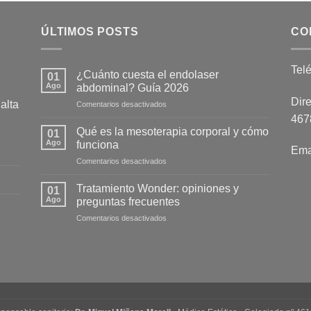
ÚLTIMOS POSTS
CO
Tel
¿Cuánto cuesta el endolaser
01
Ago
abdominal? Guía 2026
Dire
alta
en
Comentarios desactivados
¿Cuánto
4678
cuesta
Qué es la mesoterapia corporal y cómo
01
el
Ago
funciona
Ema
endolaser
en
Comentarios desactivados
abdominal?
Qué
Guía
es
2026
Tratamiento Wonder: opiniones y
01
la
Ago
preguntas frecuentes
mesoterapia
en
Comentarios desactivados
corporal
Tratamiento
y
Wonder:
cómo
opiniones
funciona
y
preguntas
frecuentes