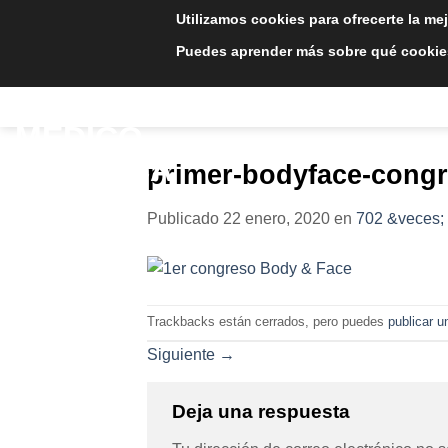
Saltar
Utilizamos cookies para ofrecerte la me
al
Puedes aprender más sobre qué cookies
contenido
INICIO
TRATAMIE
primer-bodyface-congre
Publicado
22 enero, 2020
en
702 &veces;
Trackbacks están cerrados, pero puedes
publicar u
Siguiente
→
Deja una respuesta