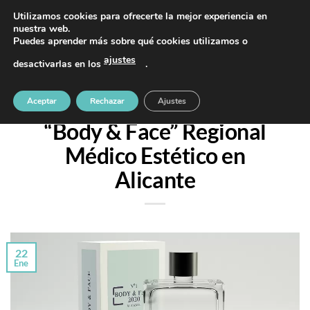
Saltar
PIDE TU CITA AL TELÉFONO 637 42 97 25
Utilizamos cookies para ofrecerte la mejor experiencia en
al
nuestra web.
Puedes aprender más sobre qué cookies utilizamos o
contenido
ajustes
desactivarlas en los
.
CONGRESOS Y CURSOS
Asistimos al 1er Congreso
Aceptar
Rechazar
Ajustes
“Body & Face” Regional
Médico Estético en
Alicante
22
Ene