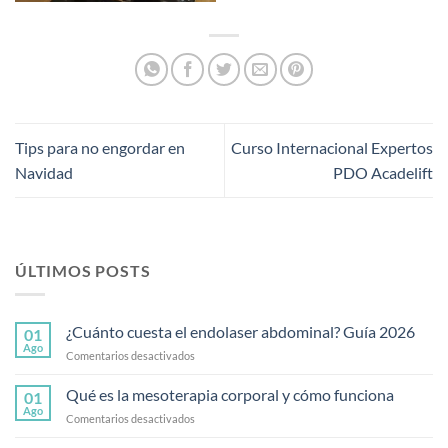
Tips para no engordar en
Curso Internacional Expertos
Navidad
PDO Acadelift
ÚLTIMOS POSTS
¿Cuánto cuesta el endolaser abdominal? Guía 2026
01
Ago
en
Comentarios desactivados
¿Cuánto
cuesta
Qué es la mesoterapia corporal y cómo funciona
01
el
Ago
en
Comentarios desactivados
endolaser
Qué
abdominal?