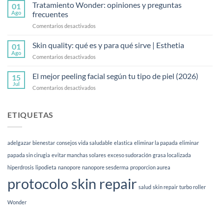
es
Tratamiento Wonder: opiniones y preguntas
Guía
01
la
Ago
frecuentes
2026
mesoterapia
en
Comentarios desactivados
corporal
Tratamiento
y
Wonder:
Skin quality: qué es y para qué sirve | Esthetia
cómo
01
opiniones
funciona
Ago
en
Comentarios desactivados
y
Skin
preguntas
quality:
El mejor peeling facial según tu tipo de piel (2026)
frecuentes
15
qué
Jul
en
Comentarios desactivados
es
El
y
mejor
para
peeling
ETIQUETAS
qué
facial
sirve
según
|
tu
Esthetia
adelgazar
bienestar
consejos vida saludable
elastica
eliminar la papada
eliminar
tipo
de
papada sin cirugia
evitar manchas solares
exceso sudoración
grasa localizada
piel
hiperdrosis
lipodieta
nanopore
nanopore sesderma
proporcion aurea
(2026)
protocolo skin repair
salud
skin repair
turbo roller
Wonder