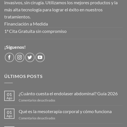
invasivos, sin cirugía. Utilizamos los mejores productos y la
más alta tecnología para lograr el éxito en nuestros
tratamientos.
Financiación a Medida
1ª Cita Gratuita sin compromiso
¡Síguenos!
ÚLTIMOS POSTS
¿Cuánto cuesta el endolaser abdominal? Guía 2026
01
Ago
en
Comentarios desactivados
¿Cuánto
cuesta
Qué es la mesoterapia corporal y cómo funciona
01
el
Ago
en
Comentarios desactivados
endolaser
Qué
abdominal?