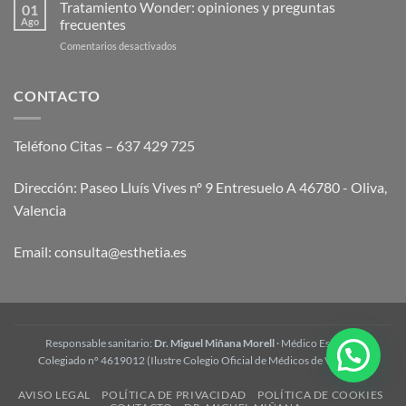
es
Tratamiento Wonder: opiniones y preguntas
Guía
01
la
Ago
frecuentes
2026
mesoterapia
en
Comentarios desactivados
corporal
Tratamiento
y
Wonder:
cómo
opiniones
CONTACTO
funciona
y
preguntas
frecuentes
Teléfono Citas – 637 429 725
Dirección: Paseo Lluís Vives nº 9 Entresuelo A 46780 - Oliva,
Valencia
Email:
consulta@esthetia.es
Responsable sanitario:
Dr. Miguel Miñana Morell
· Médico Estético ·
Colegiado nº 4619012 (Ilustre Colegio Oficial de Médicos de Valencia)
AVISO LEGAL
POLÍTICA DE PRIVACIDAD
POLÍTICA DE COOKIES