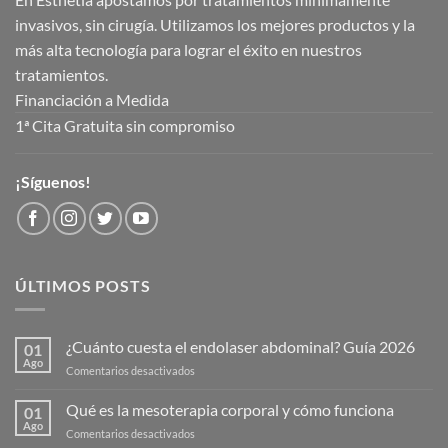
invasivos, sin cirugía. Utilizamos los mejores productos y la
más alta tecnología para lograr el éxito en nuestros
tratamientos.
Financiación a Medida
1ª Cita Gratuita sin compromiso
¡Síguenos!
ÚLTIMOS POSTS
¿Cuánto cuesta el endolaser abdominal? Guía 2026
01
Ago
en
Comentarios desactivados
¿Cuánto
cuesta
Qué es la mesoterapia corporal y cómo funciona
01
el
Ago
en
Comentarios desactivados
endolaser