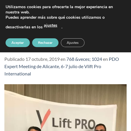
Saltar
PIDE TU CITA AL TELÉFONO 637 42 97 25
Utilizamos cookies para ofrecerte la mejor experiencia en
al
nuestra web.
Puedes aprender más sobre qué cookies utilizamos o
contenido
ajustes
desactivarlas en los
.
PDO Expert Meeting de Alicante, 6-7 julio
Aceptar
Rechazar
Ajustes
de Vlift Pro International (1)
Publicado
17 octubre, 2019
en
768 &veces; 1024
en
PDO
Expert Meeting de Alicante, 6-7 julio de Vlift Pro
International