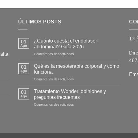
ÚLTIMOS POSTS
CO
Tel
¿Cuánto cuesta el endolaser
01
Ago
abdominal? Guía 2026
Dire
alta
en
Comentarios desactivados
¿Cuánto
4678
cuesta
Qué es la mesoterapia corporal y cómo
01
el
Ago
funciona
Ema
endolaser
en
Comentarios desactivados
abdominal?
Qué
Guía
es
2026
Tratamiento Wonder: opiniones y
01
la
Ago
preguntas frecuentes
mesoterapia
en
Comentarios desactivados
corporal
Tratamiento
y
Wonder:
cómo
opiniones
funciona
y
preguntas
frecuentes