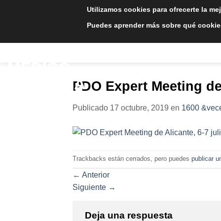
Saltar
Utilizamos cookies para ofrecerte la me
al
Puedes aprender más sobre qué cookies
contenido
INICIO
TRATAMIE
PDO Expert Meeting de A
Publicado
17 octubre, 2019
en
1600 &vec
Trackbacks están cerrados, pero puedes
publicar u
←
Anterior
Siguiente
→
Deja una respuesta