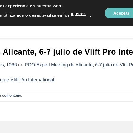
LOCALIZAC
jor experiencia en nuestra web.
Aceptar
ajustes
 utilizamos o desactivarlas en los
.
NTOS ESTÉTICOS
SOBRE NOSOTROS
BLOG
CON
licante, 6-7 julio de Vlift Pro Inte
es; 1066
en
PDO Expert Meeting de Alicante, 6-7 julio de Vlift Pr
n comentario
.