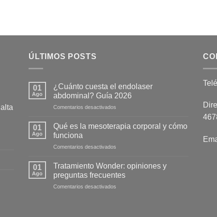
ÚLTIMOS POSTS
CO
Tel
¿Cuánto cuesta el endolaser
01
Ago
abdominal? Guía 2026
Dire
alta
en
Comentarios desactivados
¿Cuánto
4678
cuesta
Qué es la mesoterapia corporal y cómo
01
el
Ago
funciona
Ema
endolaser
en
Comentarios desactivados
abdominal?
Qué
Guía
es
2026
Tratamiento Wonder: opiniones y
01
la
Ago
preguntas frecuentes
mesoterapia
en
Comentarios desactivados
corporal
Tratamiento
y
Wonder:
cómo
opiniones
funciona