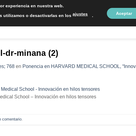
LOCALIZAC
jor experiencia en nuestra web.
Aceptar
ajustes
 utilizamos o desactivarlas en los
.
NTOS ESTÉTICOS
SOBRE NOSOTROS
BLOG
CON
l-dr-minana (2)
s; 768
en
Ponencia en HARVARD MEDICAL SCHOOL, “Innovaci
dical School – Innovación en hilos tensores
n comentario
.