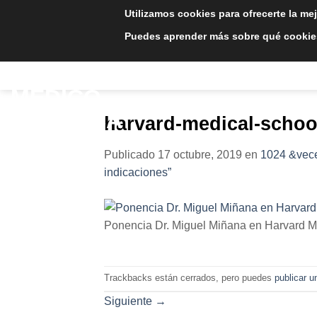
Saltar
Utilizamos cookies para ofrecerte la me
al
Puedes aprender más sobre qué cookies
contenido
INICIO
TRATAMIE
harvard-medical-schoo
Publicado
17 octubre, 2019
en
1024 &vece
indicaciones”
Ponencia Dr. Miguel Miñana en Harvard Me
Trackbacks están cerrados, pero puedes
publicar u
Siguiente
→