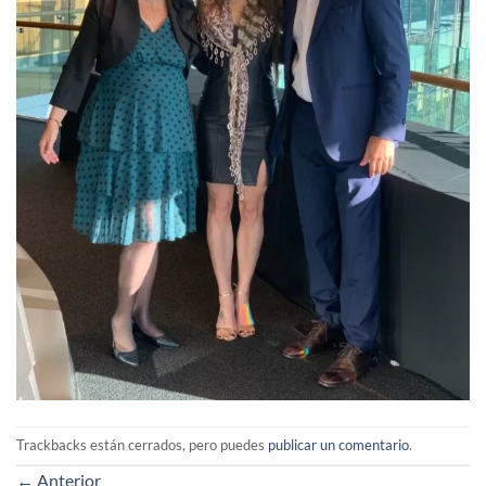
Trackbacks están cerrados, pero puedes
publicar un comentario
.
←
Anterior