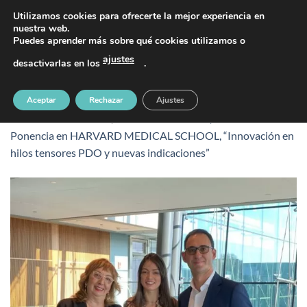
Saltar
PIDE TU CITA AL TELÉFONO 637 42 97 25
Utilizamos cookies para ofrecerte la mejor experiencia en
al
nuestra web.
Puedes aprender más sobre qué cookies utilizamos o
contenido
ajustes
desactivarlas en los
.
harvard-medical-school-dr-minana (4)
Aceptar
Rechazar
Ajustes
Publicado
17 octubre, 2019
en
768 &veces; 1024
en
Ponencia en HARVARD MEDICAL SCHOOL, “Innovación en
hilos tensores PDO y nuevas indicaciones”