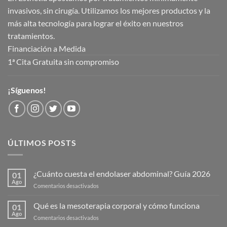
invasivos, sin cirugía. Utilizamos los mejores productos y la
más alta tecnología para lograr el éxito en nuestros
tratamientos.
Financiación a Medida
1ª Cita Gratuita sin compromiso
¡Síguenos!
ÚLTIMOS POSTS
¿Cuánto cuesta el endolaser abdominal? Guía 2026
01
Ago
en
Comentarios desactivados
¿Cuánto
cuesta
Qué es la mesoterapia corporal y cómo funciona
01
el
Ago
en
Comentarios desactivados
endolaser
Qué