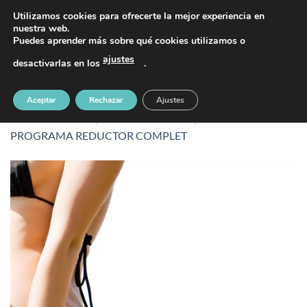
Saltar
PIDE TU CITA AL TELÉFONO 637 42 97 25
Utilizamos cookies para ofrecerte la mejor experiencia en
al
nuestra web.
Puedes aprender más sobre qué cookies utilizamos o
contenido
ajustes
desactivarlas en los
.
Verano
Aceptar
Rechazar
Ajustes
Publicado
26 abril, 2016
en
954 &veces; 1200
en
PROGRAMA REDUCTOR COMPLET