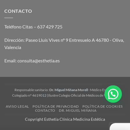
y
Wonder:
cómo
opiniones
CONTACTO
funciona
y
preguntas
frecuentes
Teléfono Citas – 637 429 725
Dirección: Paseo Lluís Vives nº 9 Entresuelo A 46780 - Oliva,
Valencia
Email:
consulta@esthetia.es
Responsable sanitario:
Dr. Miguel Miñana Morell
· Médico Estético ·
Colegiado nº 4619012 (Ilustre Colegio Oficial de Médicos de Valencia)
AVISO LEGAL
POLÍTICA DE PRIVACIDAD
POLÍTICA DE COOKIES
CONTACTO
DR. MIGUEL MIÑANA
Copyright Esthetia Clínica Medicina Estética