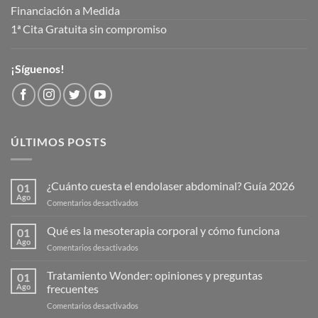
Financiación a Medida
1ª Cita Gratuita sin compromiso
¡Síguenos!
ÚLTIMOS POSTS
¿Cuánto cuesta el endolaser abdominal? Guía 2026
01
Ago
en
Comentarios desactivados
¿Cuánto
cuesta
Qué es la mesoterapia corporal y cómo funciona
01
el
Ago
en
Comentarios desactivados
endolaser
Qué
abdominal?
es
Tratamiento Wonder: opiniones y preguntas
Guía
01
la
Ago
frecuentes
2026
mesoterapia
en
Comentarios desactivados
corporal
Tratamiento