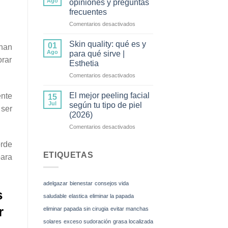
Ago
opiniones y preguntas
mesoterapia
frecuentes
corporal
en
Comentarios desactivados
y
Tratamiento
cómo
Wonder:
funciona
Skin quality: qué es y
01
 han
opiniones
Ago
para qué sirve |
y
orar
Esthetia
preguntas
en
Comentarios desactivados
frecuentes
Skin
quality:
El mejor peeling facial
ente
15
qué
Jul
según tu tipo de piel
 ser
es
(2026)
y
en
Comentarios desactivados
para
El
qué
orde
mejor
sirve
peeling
|
ETIQUETAS
para
facial
Esthetia
según
tu
adelgazar
bienestar
consejos vida
tipo
s
de
saludable
elastica
eliminar la papada
piel
r
eliminar papada sin cirugia
evitar manchas
(2026)
solares
exceso sudoración
grasa localizada