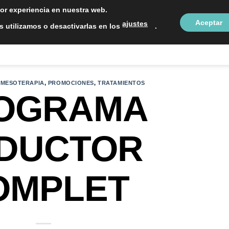
LOCALIZAC
jor experiencia en nuestra web.
Aceptar
ajustes
 utilizamos o desactivarlas en los
.
NTOS ESTÉTICOS
SOBRE NOSOTROS
BLOG
CON
,
MESOTERAPIA
,
PROMOCIONES
,
TRATAMIENTOS
OGRAMA
DUCTOR
OMPLET