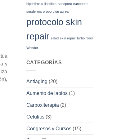
hiperdrosis
lipodieta
nanopore
nanopore
sesderma
proporcion aurea
protocolo skin
repair
salud
skin repair
turbo roller
Wonder
ctúa
CATEGORÍAS
da y
iza
ón),
Antiaging
(20)
Aumento de labios
(1)
Carboxiterapia
(2)
Celulitis
(3)
Congresos y Cursos
(15)