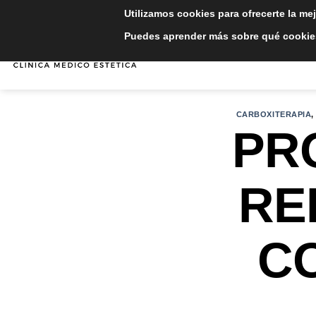
Saltar
Utilizamos cookies para ofrecerte la me
al
Puedes aprender más sobre qué cookies
contenido
INICIO
TRATAMIE
CARBOXITERAPIA
PR
RE
C