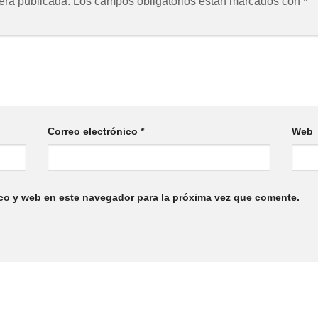
erá publicada.
Los campos obligatorios están marcados con
*
Correo electrónico
*
Web
co y web en este navegador para la próxima vez que comente.