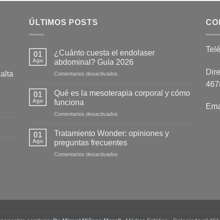
ÚLTIMOS POSTS
CO
Tel
¿Cuánto cuesta el endolaser
01
Ago
abdominal? Guía 2026
Dire
alta
en
Comentarios desactivados
¿Cuánto
4678
cuesta
Qué es la mesoterapia corporal y cómo
01
el
Ago
funciona
Ema
endolaser
en
Comentarios desactivados
abdominal?
Qué
Guía
es
2026
Tratamiento Wonder: opiniones y
01
la
Ago
preguntas frecuentes
mesoterapia
en
Comentarios desactivados
corporal
Tratamiento
y
Wonder:
cómo
opiniones
funciona
y
preguntas
frecuentes