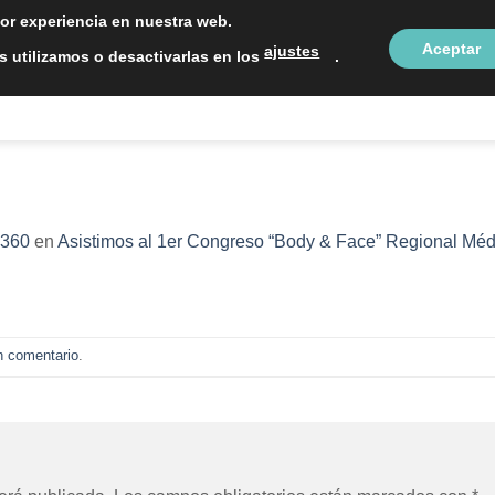
LOCALIZAC
jor experiencia en nuestra web.
Aceptar
ajustes
 utilizamos o desactivarlas en los
.
NTOS ESTÉTICOS
SOBRE NOSOTROS
BLOG
CON
 360
en
Asistimos al 1er Congreso “Body & Face” Regional Médi
n comentario
.