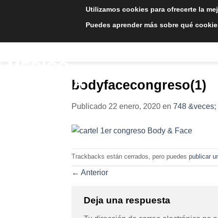
Saltar
Utilizamos cookies para ofrecerte la me
al
Puedes aprender más sobre qué cookies
contenido
INICIO
TRATAMIE
bodyfacecongreso(1)
Publicado
22 enero, 2020
en
748 &veces;
Trackbacks están cerrados, pero puedes
publicar u
←
Anterior
Deja una respuesta