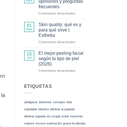
Ago
opiniones y preguntas
frecuentes
Comentarios desactivados
Skin quality: qué es y
01
Ago
para qué sirve |
Esthetia
Comentarios desactivados
El mejor peeling facial
15
Jul
según tu tipo de piel
(2026)
Comentarios desactivados
en
ETIQUETAS
 la
adelgazar
bienestar
consejos vida
saludable
elastica
eliminar la papada
eliminar papada sin cirugia
evitar manchas
solares
exceso sudoración
grasa localizada