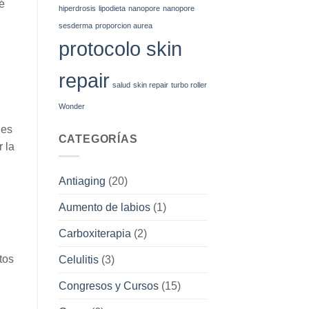
é
hiperdrosis
lipodieta
nanopore
nanopore
sesderma
proporcion aurea
protocolo skin
repair
salud
skin repair
turbo roller
Wonder
 es
CATEGORÍAS
 la
Antiaging
(20)
Aumento de labios
(1)
Carboxiterapia
(2)
tos
Celulitis
(3)
Congresos y Cursos
(15)