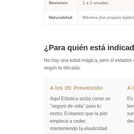
Sesiones
1 a 2 anuales
Naturalidad
Máxima (tus propios tejido
¿Para quién está indicad
No hay una edad mágica, pero sí estados d
según tu década:
A los 35: Prevención
A 
Aquí Elástica actúa como un
Es 
"seguro de vida" para tu
lev
rostro. Evitamos que la piel
sur
empiece a ceder,
dev
manteniendo la elasticidad