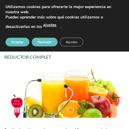
Saltar
PIDE TU CITA AL TELÉFONO 637 42 97 25
Utilizamos cookies para ofrecerte la mejor experiencia en
al
nuestra web.
Puedes aprender más sobre qué cookies utilizamos o
contenido
ajustes
desactivarlas en los
.
banner3
Aceptar
Rechazar
Ajustes
Publicado
5 junio, 2017
en
959 &veces; 400
en
PROGRAMA
REDUCTOR COMPLET