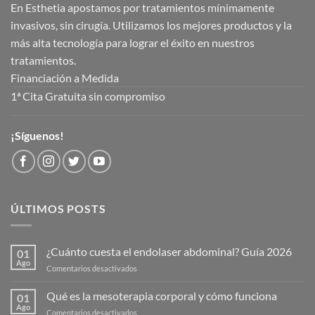
En Esthetia apostamos por tratamientos mínimamente
invasivos, sin cirugía. Utilizamos los mejores productos y la
más alta tecnología para lograr el éxito en nuestros
tratamientos.
Financiación a Medida
1ª Cita Gratuita sin compromiso
¡Síguenos!
ÚLTIMOS POSTS
¿Cuánto cuesta el endolaser abdominal? Guía 2026
01
Ago
en
Comentarios desactivados
¿Cuánto
cuesta
Qué es la mesoterapia corporal y cómo funciona
01
el
Ago
en
Comentarios desactivados