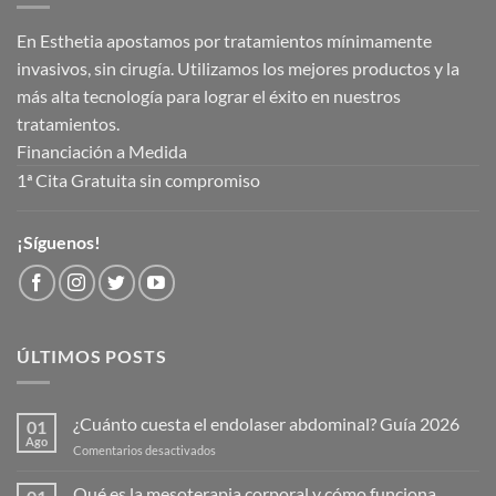
En Esthetia apostamos por tratamientos mínimamente
invasivos, sin cirugía. Utilizamos los mejores productos y la
más alta tecnología para lograr el éxito en nuestros
tratamientos.
Financiación a Medida
1ª Cita Gratuita sin compromiso
¡Síguenos!
ÚLTIMOS POSTS
¿Cuánto cuesta el endolaser abdominal? Guía 2026
01
Ago
en
Comentarios desactivados
¿Cuánto
cuesta
Qué es la mesoterapia corporal y cómo funciona