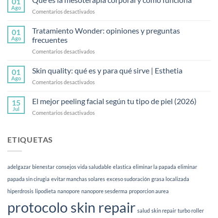
01
el
Ago
en
Comentarios desactivados
endolaser
Qué
abdominal?
es
Tratamiento Wonder: opiniones y preguntas
Guía
01
la
Ago
frecuentes
2026
mesoterapia
en
Comentarios desactivados
corporal
Tratamiento
y
Wonder:
Skin quality: qué es y para qué sirve | Esthetia
cómo
01
opiniones
funciona
Ago
en
Comentarios desactivados
y
Skin
preguntas
quality:
El mejor peeling facial según tu tipo de piel (2026)
frecuentes
15
qué
Jul
en
Comentarios desactivados
es
El
y
mejor
para
peeling
ETIQUETAS
qué
facial
sirve
según
|
tu
Esthetia
adelgazar
bienestar
consejos vida saludable
elastica
eliminar la papada
eliminar
tipo
de
papada sin cirugia
evitar manchas solares
exceso sudoración
grasa localizada
piel
hiperdrosis
lipodieta
nanopore
nanopore sesderma
proporcion aurea
(2026)
protocolo skin repair
salud
skin repair
turbo roller