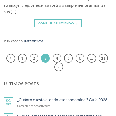
su imagen, rejuvenecer su rostro o simplemente armonizar
sus […]
CONTINUAR LEYENDO
→
Publicado en
Tratamientos
1
2
3
4
5
6
…
11
ÚLTIMOS POSTS
¿Cuánto cuesta el endolaser abdominal? Guía 2026
01
Ago
en
Comentarios desactivados
¿Cuánto
cuesta
Qué es la mesoterapia corporal y cómo funciona