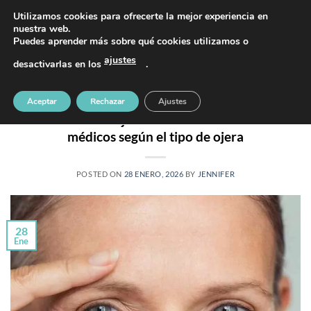
Saltar
PIDE TU CITA AL TELÉFONO 637 42 97 25
Utilizamos cookies para ofrecerte la mejor experiencia en
al
nuestra web.
Puedes aprender más sobre qué cookies utilizamos o
contenido
ajustes
desactivarlas en los
.
Aceptar
Rechazar
Ajustes
OJERAS
,
TRATAMIENTOS
Corrección de ojeras en Oliva: tratamientos
médicos según el tipo de ojera
POSTED ON
28 ENERO, 2026
BY
JENNIFER
28
Ene