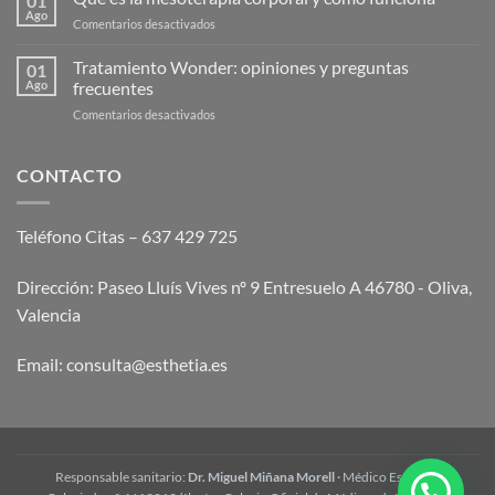
01
el
Ago
en
Comentarios desactivados
endolaser
Qué
abdominal?
es
Tratamiento Wonder: opiniones y preguntas
Guía
01
la
Ago
frecuentes
2026
mesoterapia
en
Comentarios desactivados
corporal
Tratamiento
y
Wonder:
cómo
opiniones
CONTACTO
funciona
y
preguntas
frecuentes
Teléfono Citas – 637 429 725
Dirección: Paseo Lluís Vives nº 9 Entresuelo A 46780 - Oliva,
Valencia
Email:
consulta@esthetia.es
Responsable sanitario:
Dr. Miguel Miñana Morell
· Médico Estético ·