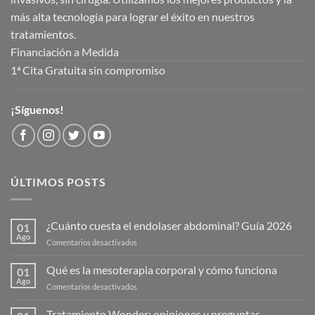
más alta tecnología para lograr el éxito en nuestros
tratamientos.
Financiación a Medida
1ª Cita Gratuita sin compromiso
¡Síguenos!
ÚLTIMOS POSTS
¿Cuánto cuesta el endolaser abdominal? Guía 2026
01
Ago
en
Comentarios desactivados
¿Cuánto
cuesta
Qué es la mesoterapia corporal y cómo funciona
01
el
Ago
en
Comentarios desactivados
endolaser
Qué
abdominal?
es
Tratamiento Wonder: opiniones y preguntas
Guía