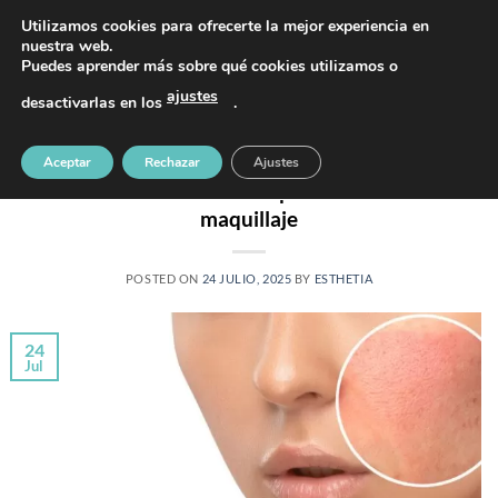
Saltar
PIDE TU CITA AL TELÉFONO 637 42 97 25
Utilizamos cookies para ofrecerte la mejor experiencia en
al
nuestra web.
Puedes aprender más sobre qué cookies utilizamos o
contenido
ajustes
desactivarlas en los
.
Aceptar
Rechazar
Ajustes
ANTIAGING
Redensificación facial: piel luminosa sin
maquillaje
POSTED ON
24 JULIO, 2025
BY
ESTHETIA
24
Jul