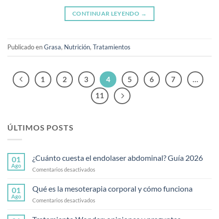
CONTINUAR LEYENDO
→
Publicado en
Grasa
,
Nutrición
,
Tratamientos
1
2
3
4
5
6
7
…
11
ÚLTIMOS POSTS
¿Cuánto cuesta el endolaser abdominal? Guía 2026
01
Ago
en
Comentarios desactivados
¿Cuánto
cuesta
Qué es la mesoterapia corporal y cómo funciona
01
el
Ago
en
Comentarios desactivados
endolaser
Qué
abdominal?
es
Guía