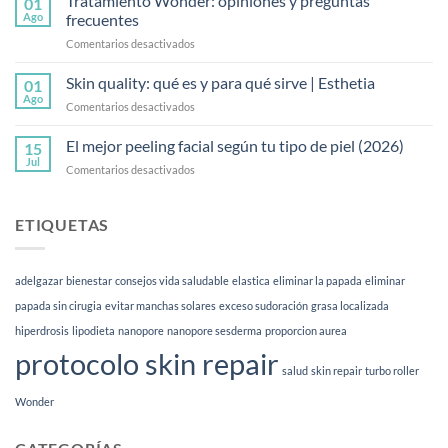
Tratamiento Wonder: opiniones y preguntas
01
la
Ago
frecuentes
2026
mesoterapia
en
Comentarios desactivados
corporal
Tratamiento
y
Wonder:
Skin quality: qué es y para qué sirve | Esthetia
cómo
01
opiniones
funciona
Ago
en
Comentarios desactivados
y
Skin
preguntas
quality:
El mejor peeling facial según tu tipo de piel (2026)
frecuentes
15
qué
Jul
en
Comentarios desactivados
es
El
y
mejor
para
peeling
ETIQUETAS
qué
facial
sirve
según
|
tu
Esthetia
adelgazar
bienestar
consejos vida saludable
elastica
eliminar la papada
eliminar
tipo
de
papada sin cirugia
evitar manchas solares
exceso sudoración
grasa localizada
piel
hiperdrosis
lipodieta
nanopore
nanopore sesderma
proporcion aurea
(2026)
protocolo skin repair
salud
skin repair
turbo roller
Wonder