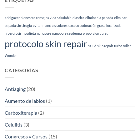
adelgazar
bienestar
consejos vida saludable
elastica
eliminar la papada
eliminar
papada sin cirugia
evitar manchas solares
exceso sudoración
grasa localizada
hiperdrosis
lipodieta
nanopore
nanopore sesderma
proporcion aurea
protocolo skin repair
salud
skin repair
turbo roller
Wonder
CATEGORÍAS
Antiaging
(20)
Aumento de labios
(1)
Carboxiterapia
(2)
Celulitis
(3)
Congresos y Cursos
(15)