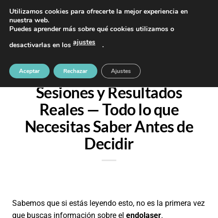
PIDE TU CITA AL TELÉFONO 637 42 97 25
Utilizamos cookies para ofrecerte la mejor experiencia en
nuestra web.
Puedes aprender más sobre qué cookies utilizamos o
ajustes
desactivarlas en los
.
SIN CATEGORÍA
Endolaser: Precio,
Aceptar
Rechazar
Ajustes
Sesiones y Resultados
Reales — Todo lo que
Necesitas Saber Antes de
Decidir
Sabemos que si estás leyendo esto, no es la primera vez
que buscas información sobre el
endolaser
.