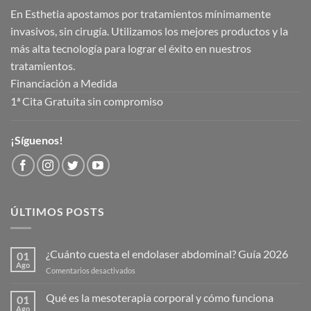
En Esthetia apostamos por tratamientos mínimamente
invasivos, sin cirugía. Utilizamos los mejores productos y la
más alta tecnología para lograr el éxito en nuestros
tratamientos.
Financiación a Medida
1ª Cita Gratuita sin compromiso
¡Síguenos!
ÚLTIMOS POSTS
¿Cuánto cuesta el endolaser abdominal? Guía 2026
01
Ago
en
Comentarios desactivados
¿Cuánto
cuesta
Qué es la mesoterapia corporal y cómo funciona
01
el
Ago