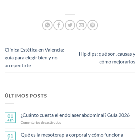
Clínica Estética en Valencia:
Hip dips: qué son, causas y
guía para elegir bien y no
cómo mejorarlos
arrepentirte
ÚLTIMOS POSTS
¿Cuánto cuesta el endolaser abdominal? Guía 2026
01
Ago
en
Comentarios desactivados
¿Cuánto
cuesta
Qué es la mesoterapia corporal y cómo funciona
01
el
Ago