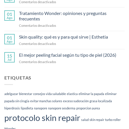
en
Comentarios desactivados
endolaser
Qué
abdominal?
es
Tratamiento Wonder: opiniones y preguntas
Guía
01
la
Ago
frecuentes
2026
mesoterapia
en
Comentarios desactivados
corporal
Tratamiento
y
Wonder:
Skin quality: qué es y para qué sirve | Esthetia
cómo
01
opiniones
funciona
Ago
en
Comentarios desactivados
y
Skin
preguntas
quality:
El mejor peeling facial según tu tipo de piel (2026)
frecuentes
15
qué
Jul
en
Comentarios desactivados
es
El
y
mejor
para
peeling
ETIQUETAS
qué
facial
sirve
según
|
tu
Esthetia
adelgazar
bienestar
consejos vida saludable
elastica
eliminar la papada
eliminar
tipo
de
papada sin cirugia
evitar manchas solares
exceso sudoración
grasa localizada
piel
hiperdrosis
lipodieta
nanopore
nanopore sesderma
proporcion aurea
(2026)
protocolo skin repair
salud
skin repair
turbo roller
Wonder