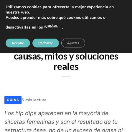
Saltar
PIDE TU CITA AL TELÉFONO 637 42 97 25
Utilizamos cookies para ofrecerte la mejor experiencia en
al
nuestra web.
Puedes aprender más sobre qué cookies utilizamos o
contenido
ajustes
desactivarlas en los
.
SIN CATEGORÍA
Qué son los hip dips:
Aceptar
Rechazar
Ajustes
causas, mitos y soluciones
reales
6 min lectura
GUÍAS
Los hip dips aparecen en la mayoría de
siluetas femeninas y son el resultado de tu
estructura ósea, no de un exceso de grasa ni