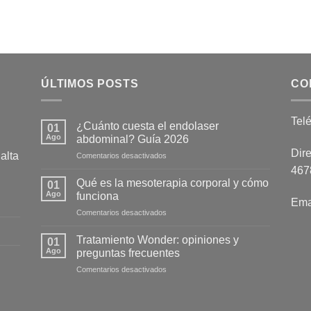
ÚLTIMOS POSTS
CO
Tel
¿Cuánto cuesta el endolaser
01
Ago
abdominal? Guía 2026
Dire
alta
en
Comentarios desactivados
¿Cuánto
4678
cuesta
Qué es la mesoterapia corporal y cómo
01
el
Ago
funciona
Ema
endolaser
en
Comentarios desactivados
abdominal?
Qué
Guía
es
2026
Tratamiento Wonder: opiniones y
01
la
Ago
preguntas frecuentes
mesoterapia
en
Comentarios desactivados
corporal
Tratamiento
y
Wonder:
cómo
opiniones
funciona