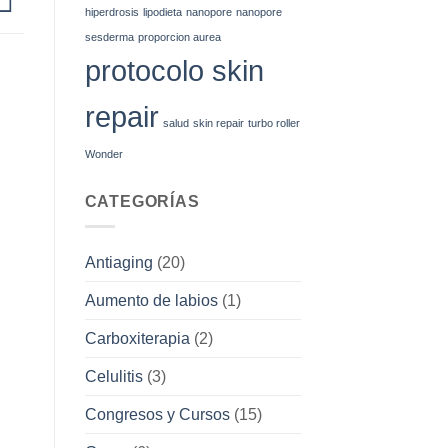
hiperdrosis
lipodieta
nanopore
nanopore
sesderma
proporcion aurea
protocolo skin
repair
salud
skin repair
turbo roller
Wonder
CATEGORÍAS
Antiaging
(20)
Aumento de labios
(1)
Carboxiterapia
(2)
Celulitis
(3)
Congresos y Cursos
(15)