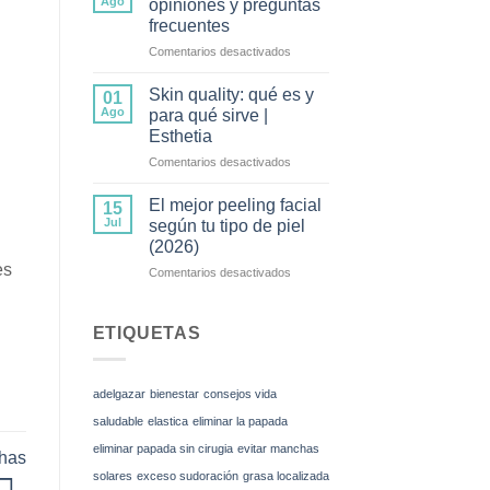
Ago
opiniones y preguntas
mesoterapia
frecuentes
corporal
en
Comentarios desactivados
y
Tratamiento
cómo
Wonder:
funciona
Skin quality: qué es y
01
opiniones
Ago
para qué sirve |
y
Esthetia
preguntas
en
Comentarios desactivados
frecuentes
Skin
quality:
El mejor peeling facial
15
qué
Jul
según tu tipo de piel
es
(2026)
y
es
en
Comentarios desactivados
para
El
qué
mejor
sirve
peeling
|
ETIQUETAS
facial
Esthetia
según
tu
adelgazar
bienestar
consejos vida
tipo
de
saludable
elastica
eliminar la papada
piel
eliminar papada sin cirugia
evitar manchas
chas
(2026)
solares
exceso sudoración
grasa localizada