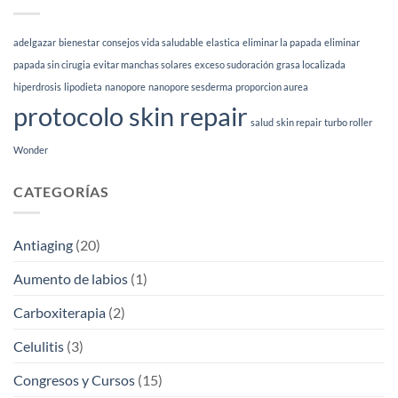
facial
sirve
según
|
tu
Esthetia
adelgazar
bienestar
consejos vida saludable
elastica
eliminar la papada
eliminar
tipo
de
papada sin cirugia
evitar manchas solares
exceso sudoración
grasa localizada
piel
hiperdrosis
lipodieta
nanopore
nanopore sesderma
proporcion aurea
(2026)
protocolo skin repair
salud
skin repair
turbo roller
Wonder
CATEGORÍAS
Antiaging
(20)
Aumento de labios
(1)
Carboxiterapia
(2)
Celulitis
(3)
Congresos y Cursos
(15)