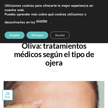
Saltar
PIDE TU CITA AL TELÉFONO 637 42 97 25
Utilizamos cookies para ofrecerte la mejor experiencia en
al
nuestra web.
Puedes aprender más sobre qué cookies utilizamos o
contenido
ajustes
desactivarlas en los
.
OJERAS
,
TRATAMIENTOS
Corrección de ojeras en
Aceptar
Rechazar
Ajustes
Oliva: tratamientos
médicos según el tipo de
ojera
28
Ene