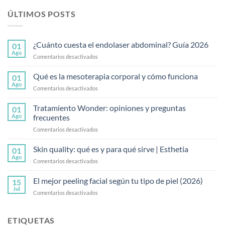
ÚLTIMOS POSTS
¿Cuánto cuesta el endolaser abdominal? Guía 2026
01
Ago
en
Comentarios desactivados
¿Cuánto
cuesta
Qué es la mesoterapia corporal y cómo funciona
01
el
Ago
en
Comentarios desactivados
endolaser
Qué
abdominal?
es
Tratamiento Wonder: opiniones y preguntas
Guía
01
la
Ago
frecuentes
2026
mesoterapia
en
Comentarios desactivados
corporal
Tratamiento
y
Wonder:
Skin quality: qué es y para qué sirve | Esthetia
cómo
01
opiniones
funciona
Ago
en
Comentarios desactivados
y
Skin
preguntas
quality:
El mejor peeling facial según tu tipo de piel (2026)
frecuentes
15
qué
Jul
en
Comentarios desactivados
es
El
y
mejor
para
peeling
ETIQUETAS
qué