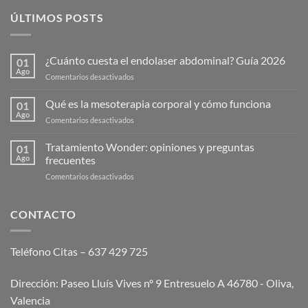
ÚLTIMOS POSTS
¿Cuánto cuesta el endolaser abdominal? Guía 2026
01
Ago
en
Comentarios desactivados
¿Cuánto
cuesta
Qué es la mesoterapia corporal y cómo funciona
01
el
Ago
en
Comentarios desactivados
endolaser
Qué
abdominal?
es
Tratamiento Wonder: opiniones y preguntas
Guía
01
la
Ago
frecuentes
2026
mesoterapia
en
Comentarios desactivados
corporal
Tratamiento
y
Wonder:
cómo
opiniones
CONTACTO
funciona
y
preguntas
frecuentes
Teléfono Citas – 637 429 725
Dirección: Paseo Lluís Vives nº 9 Entresuelo A 46780 - Oliva,
Valencia