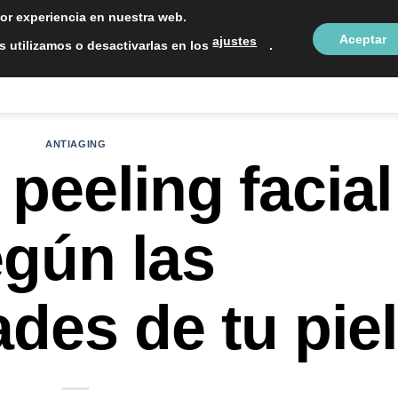
LOCALIZAC
jor experiencia en nuestra web.
Aceptar
ajustes
 utilizamos o desactivarlas en los
.
NTOS ESTÉTICOS
SOBRE NOSOTROS
BLOG
CON
ANTIAGING
 peeling facial
gún las
des de tu piel