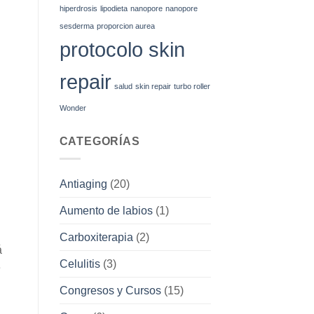
hiperdrosis
lipodieta
nanopore
nanopore
sesderma
proporcion aurea
protocolo skin
repair
salud
skin repair
turbo roller
Wonder
CATEGORÍAS
Antiaging
(20)
Aumento de labios
(1)
Carboxiterapia
(2)
á
Celulitis
(3)
e
Congresos y Cursos
(15)