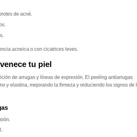
brotes de acné.
os.
s.
dencia acneica o con cicatrices leves.
uvenece tu piel
ción de arrugas y líneas de expresión. El peeling antiarrugas
o y elastina, mejorando la firmeza y reduciendo los signos de 
gas
sión.
l.