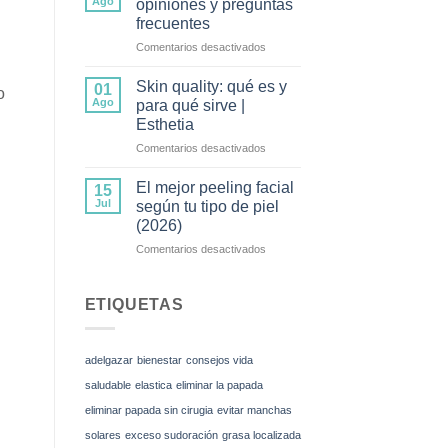
Ago
opiniones y preguntas
mesoterapia
frecuentes
corporal
en
Comentarios desactivados
y
Tratamiento
cómo
Wonder:
funciona
Skin quality: qué es y
01
o
opiniones
Ago
para qué sirve |
y
Esthetia
preguntas
en
Comentarios desactivados
frecuentes
Skin
quality:
El mejor peeling facial
15
qué
Jul
según tu tipo de piel
es
(2026)
y
en
Comentarios desactivados
para
El
qué
mejor
sirve
peeling
|
ETIQUETAS
facial
Esthetia
según
tu
adelgazar
bienestar
consejos vida
tipo
de
saludable
elastica
eliminar la papada
piel
eliminar papada sin cirugia
evitar manchas
(2026)
solares
exceso sudoración
grasa localizada