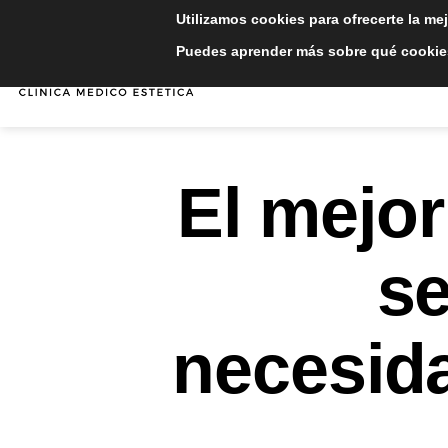
Saltar
Utilizamos cookies para ofrecerte la me
al
Puedes aprender más sobre qué cookies
contenido
INICIO
TRATAMIE
El mejor
se
necesida