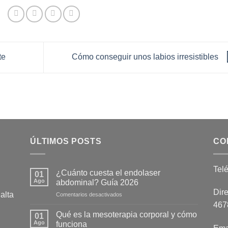
te
Cómo conseguir unos labios irresistibles
ÚLTIMOS POSTS
CO
Tel
¿Cuánto cuesta el endolaser
01
Ago
abdominal? Guía 2026
Dire
alta
en
Comentarios desactivados
¿Cuánto
4678
cuesta
Qué es la mesoterapia corporal y cómo
01
el
Ago
funciona