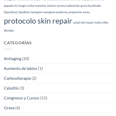
tipo
de
papada sin cirugia
evitar manchas solares
exceso sudoración
grasa localizada
piel
hiperdrosis
lipodieta
nanopore
nanopore sesderma
proporcion aurea
(2026)
protocolo skin repair
salud
skin repair
turbo roller
Wonder
CATEGORÍAS
Antiaging
(20)
Aumento de labios
(1)
Carboxiterapia
(2)
Celulitis
(3)
Congresos y Cursos
(15)
Grasa
(6)