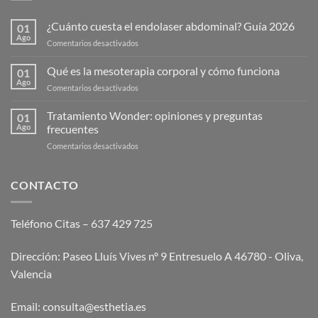
¿Cuánto cuesta el endolaser abdominal? Guía 2026
01
Ago
en
Comentarios desactivados
¿Cuánto
cuesta
Qué es la mesoterapia corporal y cómo funciona
01
el
Ago
en
Comentarios desactivados
endolaser
Qué
abdominal?
es
Tratamiento Wonder: opiniones y preguntas
Guía
01
la
Ago
frecuentes
2026
mesoterapia
en
Comentarios desactivados
corporal
Tratamiento
y
Wonder:
cómo
opiniones
CONTACTO
funciona
y
preguntas
frecuentes
Teléfono Citas – 637 429 725
Dirección: Paseo Lluís Vives nº 9 Entresuelo A 46780 - Oliva,
Valencia
Email:
consulta@esthetia.es