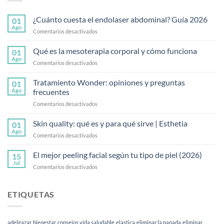
¿Cuánto cuesta el endolaser abdominal? Guía 2026
01
Ago
en
Comentarios desactivados
¿Cuánto
cuesta
Qué es la mesoterapia corporal y cómo funciona
01
el
Ago
en
Comentarios desactivados
endolaser
Qué
abdominal?
es
Tratamiento Wonder: opiniones y preguntas
Guía
01
la
Ago
frecuentes
2026
mesoterapia
en
Comentarios desactivados
corporal
Tratamiento
y
Wonder:
Skin quality: qué es y para qué sirve | Esthetia
cómo
01
opiniones
funciona
Ago
en
Comentarios desactivados
y
Skin
preguntas
quality:
El mejor peeling facial según tu tipo de piel (2026)
frecuentes
15
qué
Jul
en
Comentarios desactivados
es
El
y
mejor
para
peeling
ETIQUETAS
qué
facial
sirve
según
|
tu
Esthetia
adelgazar
bienestar
consejos vida saludable
elastica
eliminar la papada
eliminar