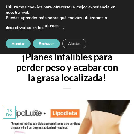
Saltar
PIDE TU CITA AL TELÉFONO 637 42 97 25
Utilizamos cookies para ofrecerte la mejor experiencia en
al
nuestra web.
Puedes aprender más sobre qué cookies utilizamos o
contenido
ajustes
desactivarlas en los
.
NUTRICIÓN
Lipoluxe + Lipodieta
Aceptar
Rechazar
Ajustes
¡Planes infalibles para
perder peso y acabar con
la grasa localizada!
15
Ene