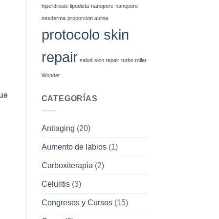
hiperdrosis
lipodieta
nanopore
nanopore
sesderma
proporcion aurea
protocolo skin
repair
salud
skin repair
turbo roller
Wonder
que
CATEGORÍAS
Antiaging
(20)
Aumento de labios
(1)
Carboxiterapia
(2)
Celulitis
(3)
Congresos y Cursos
(15)