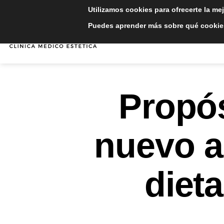
Saltar
Utilizamos cookies para ofrecerte la me
al
Puedes aprender más sobre qué cookies
contenido
INICIO
TRATAMIE
Propós
nuevo a
diet