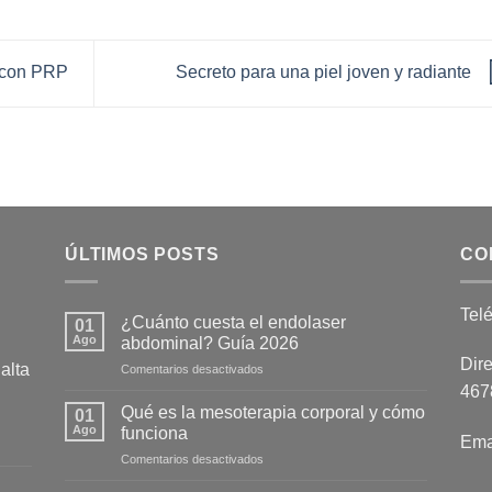
l con PRP
Secreto para una piel joven y radiante
ÚLTIMOS POSTS
CO
Tel
¿Cuánto cuesta el endolaser
01
Ago
abdominal? Guía 2026
Dire
alta
en
Comentarios desactivados
¿Cuánto
4678
cuesta
Qué es la mesoterapia corporal y cómo
01
el
Ago
funciona
Ema
endolaser
en
Comentarios desactivados
abdominal?
Qué
Guía