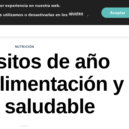
LOCALIZAC
jor experiencia en nuestra web.
Aceptar
ajustes
 utilizamos o desactivarlas en los
.
NTOS ESTÉTICOS
SOBRE NOSOTROS
BLOG
CON
NUTRICIÓN
itos de año
limentación y
a saludable