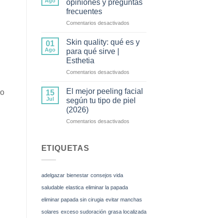
Ago
opiniones y preguntas
mesoterapia
frecuentes
corporal
en
Comentarios desactivados
y
Tratamiento
cómo
Wonder:
funciona
Skin quality: qué es y
01
opiniones
Ago
para qué sirve |
y
Esthetia
preguntas
en
Comentarios desactivados
frecuentes
Skin
quality:
El mejor peeling facial
no
15
qué
Jul
según tu tipo de piel
es
(2026)
y
en
Comentarios desactivados
para
El
qué
mejor
sirve
peeling
|
ETIQUETAS
facial
Esthetia
según
tu
adelgazar
bienestar
consejos vida
tipo
de
saludable
elastica
eliminar la papada
piel
eliminar papada sin cirugia
evitar manchas
(2026)
solares
exceso sudoración
grasa localizada