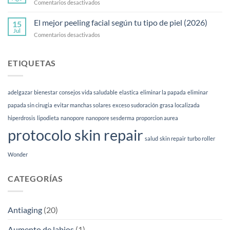
en
Comentarios desactivados
y
Skin
preguntas
quality:
El mejor peeling facial según tu tipo de piel (2026)
frecuentes
15
qué
Jul
en
Comentarios desactivados
es
El
y
mejor
para
peeling
ETIQUETAS
qué
facial
sirve
según
|
tu
Esthetia
adelgazar
bienestar
consejos vida saludable
elastica
eliminar la papada
eliminar
tipo
de
papada sin cirugia
evitar manchas solares
exceso sudoración
grasa localizada
piel
hiperdrosis
lipodieta
nanopore
nanopore sesderma
proporcion aurea
(2026)
protocolo skin repair
salud
skin repair
turbo roller
Wonder
CATEGORÍAS
Antiaging
(20)
Aumento de labios
(1)