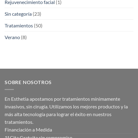
Rejuvenecimiento facial
(1)
Sin categoría
(23)
Tratamientos
(50)
Verano
(8)
SOBRE NOSOTROS
En Esthetia apostamos por tratamientos mínimamente
invasivos, sin cirugía. Utilizamos los mejores productos y la
más alta tecnología para lograr el éxito en nuestros
tratamientos.
Financiación a Medida
1ª Cita Gratuita sin compromiso