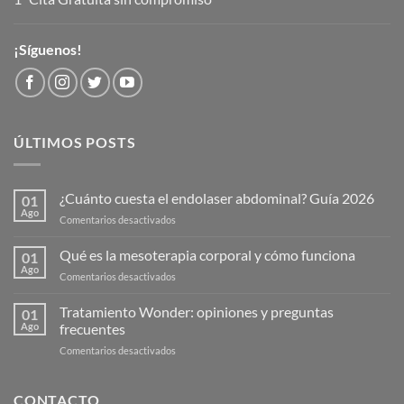
¡Síguenos!
ÚLTIMOS POSTS
¿Cuánto cuesta el endolaser abdominal? Guía 2026
01
Ago
en
Comentarios desactivados
¿Cuánto
cuesta
Qué es la mesoterapia corporal y cómo funciona
01
el
Ago
en
Comentarios desactivados
endolaser
Qué
abdominal?
es
Tratamiento Wonder: opiniones y preguntas
Guía
01
la
Ago
frecuentes
2026
mesoterapia
en
Comentarios desactivados
corporal
Tratamiento
y
Wonder:
cómo
opiniones
CONTACTO
funciona