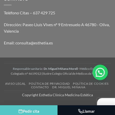
y
preguntas
frecuentes
Teléfono Citas – 637 429 725
Dirección: Paseo Lluís Vives nº 9 Entresuelo A 46780 - Oliva,
Valencia
Email:
consulta@esthetia.es
Responsable sanitario:
Dr. Miguel Miñana Morell
· Médico Estético ·
Colegiado nº 4619012 (Ilustre Colegio Oficial de Médicos de Valencia)
AVISO LEGAL
POLÍTICA DE PRIVACIDAD
POLÍTICA DE COOKIES
CONTACTO
DR. MIGUEL MIÑANA
Copyright Esthetia Clínica Medicina Estética
Pedir cita
Llamar