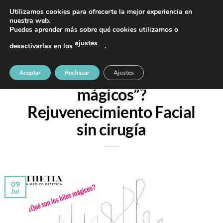
Saltar
PIDE TU CITA AL TELÉFONO 637 42 97 25
Utilizamos cookies para ofrecerte la mejor experiencia en
al
nuestra web.
Puedes aprender más sobre qué cookies utilizamos o
contenido
ajustes
desactivarlas en los
.
SIN CATEGORÍA
¿Sabes lo que son los “hilos
Aceptar
Rechazar
Ajustes
mágicos”?
Rejuvenecimiento Facial
sin cirugía
09
Jul