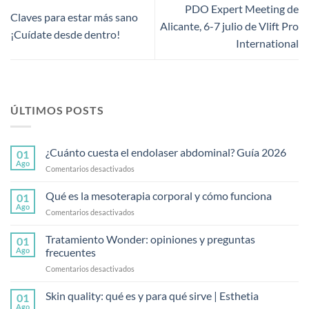
PDO Expert Meeting de
Claves para estar más sano
Alicante, 6-7 julio de Vlift Pro
¡Cuídate desde dentro!
International
ÚLTIMOS POSTS
¿Cuánto cuesta el endolaser abdominal? Guía 2026
01
Ago
en
Comentarios desactivados
¿Cuánto
cuesta
Qué es la mesoterapia corporal y cómo funciona
01
el
Ago
en
Comentarios desactivados
endolaser
Qué
abdominal?
es
Tratamiento Wonder: opiniones y preguntas
Guía
01
la
Ago
frecuentes
2026
mesoterapia
en
Comentarios desactivados
corporal
Tratamiento
y
Wonder:
Skin quality: qué es y para qué sirve | Esthetia
cómo
01
opiniones
funciona
Ago