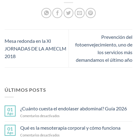
Prevención del
Mesa redonda en la XI
fotoenvejecimiento, uno de
JORNADAS DE LA AMECLM
los servicios más
2018
demandamos el último año
ÚLTIMOS POSTS
¿Cuánto cuesta el endolaser abdominal? Guía 2026
01
Ago
en
Comentarios desactivados
¿Cuánto
cuesta
Qué es la mesoterapia corporal y cómo funciona
01
el
Ago
en
Comentarios desactivados
endolaser