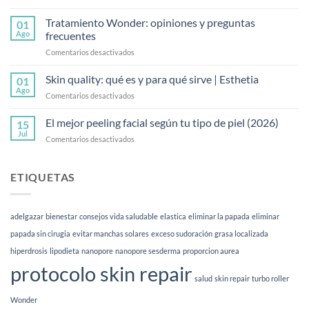
Qué
abdominal?
es
Tratamiento Wonder: opiniones y preguntas
Guía
01
la
Ago
frecuentes
2026
mesoterapia
en
Comentarios desactivados
corporal
Tratamiento
y
Wonder:
Skin quality: qué es y para qué sirve | Esthetia
cómo
01
opiniones
funciona
Ago
en
Comentarios desactivados
y
Skin
preguntas
quality:
El mejor peeling facial según tu tipo de piel (2026)
frecuentes
15
qué
Jul
en
Comentarios desactivados
es
El
y
mejor
para
peeling
ETIQUETAS
qué
facial
sirve
según
|
tu
Esthetia
adelgazar
bienestar
consejos vida saludable
elastica
eliminar la papada
eliminar
tipo
de
papada sin cirugia
evitar manchas solares
exceso sudoración
grasa localizada
piel
hiperdrosis
lipodieta
nanopore
nanopore sesderma
proporcion aurea
(2026)
protocolo skin repair
salud
skin repair
turbo roller
Wonder