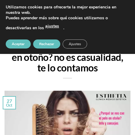
Saltar
PIDE TU CITA AL TELÉFONO 637 42 97 25
Utilizamos cookies para ofrecerte la mejor experiencia en
al
nuestra web.
Puedes aprender más sobre qué cookies utilizamos o
contenido
ajustes
desactivarlas en los
.
TRATAMIENTOS
¿Porqué se me cae el pelo
Aceptar
Rechazar
Ajustes
en otoño? no es casualidad,
te lo contamos
27
Oct