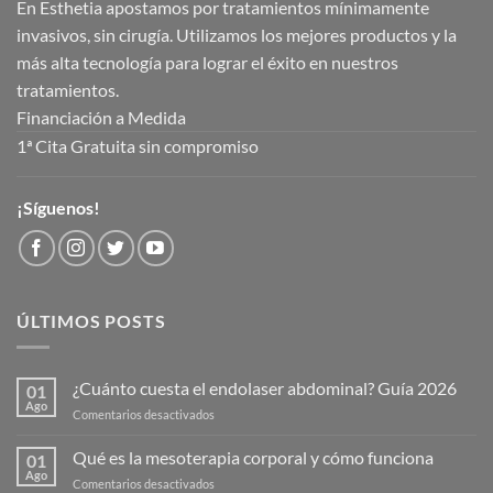
En Esthetia apostamos por tratamientos mínimamente
invasivos, sin cirugía. Utilizamos los mejores productos y la
más alta tecnología para lograr el éxito en nuestros
tratamientos.
Financiación a Medida
1ª Cita Gratuita sin compromiso
¡Síguenos!
ÚLTIMOS POSTS
¿Cuánto cuesta el endolaser abdominal? Guía 2026
01
Ago
en
Comentarios desactivados
¿Cuánto
cuesta
Qué es la mesoterapia corporal y cómo funciona
01
el
Ago
en
Comentarios desactivados
endolaser