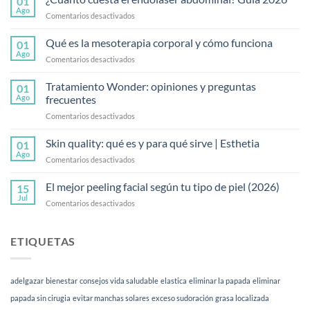
01
Ago
en
Comentarios desactivados
¿Cuánto
cuesta
Qué es la mesoterapia corporal y cómo funciona
01
el
Ago
en
Comentarios desactivados
endolaser
Qué
abdominal?
es
Tratamiento Wonder: opiniones y preguntas
Guía
01
la
Ago
frecuentes
2026
mesoterapia
en
Comentarios desactivados
corporal
Tratamiento
y
Wonder:
Skin quality: qué es y para qué sirve | Esthetia
cómo
01
opiniones
funciona
Ago
en
Comentarios desactivados
y
Skin
preguntas
quality:
El mejor peeling facial según tu tipo de piel (2026)
frecuentes
15
qué
Jul
en
Comentarios desactivados
es
El
y
mejor
para
peeling
ETIQUETAS
qué
facial
sirve
según
|
tu
Esthetia
adelgazar
bienestar
consejos vida saludable
elastica
eliminar la papada
eliminar
tipo
de
papada sin cirugia
evitar manchas solares
exceso sudoración
grasa localizada
piel