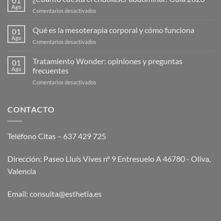
01
Ago
en
Comentarios desactivados
¿Cuánto
cuesta
Qué es la mesoterapia corporal y cómo funciona
01
el
Ago
en
Comentarios desactivados
endolaser
Qué
abdominal?
es
Tratamiento Wonder: opiniones y preguntas
Guía
01
la
Ago
frecuentes
2026
mesoterapia
en
Comentarios desactivados
corporal
Tratamiento
y
Wonder:
cómo
opiniones
CONTACTO
funciona
y
preguntas
frecuentes
Teléfono Citas – 637 429 725
Dirección: Paseo Lluís Vives nº 9 Entresuelo A 46780 - Oliva,
Valencia
Email:
consulta@esthetia.es