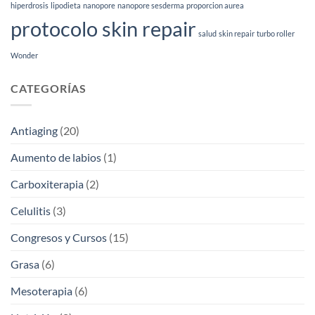
hiperdrosis
lipodieta
nanopore
nanopore sesderma
proporcion aurea
(2026)
protocolo skin repair
salud
skin repair
turbo roller
Wonder
CATEGORÍAS
Antiaging
(20)
Aumento de labios
(1)
Carboxiterapia
(2)
Celulitis
(3)
Congresos y Cursos
(15)
Grasa
(6)
Mesoterapia
(6)