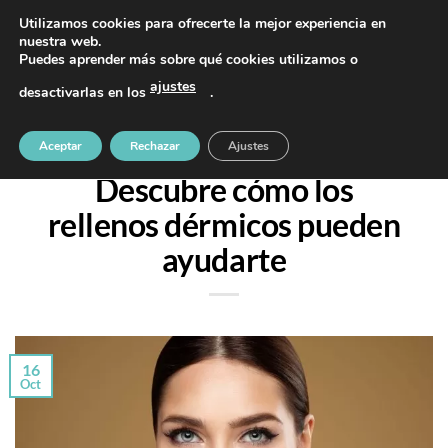
Saltar
PIDE TU CITA AL TELÉFONO 637 42 97 25
Utilizamos cookies para ofrecerte la mejor experiencia en
al
nuestra web.
Puedes aprender más sobre qué cookies utilizamos o
contenido
ajustes
desactivarlas en los
.
TRATAMIENTOS
¿Flacidez en el rostro?
Aceptar
Rechazar
Ajustes
Descubre cómo los
rellenos dérmicos pueden
ayudarte
16
Oct