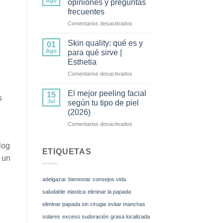
Ago
opiniones y preguntas
mesoterapia
frecuentes
corporal
en
Comentarios desactivados
y
Tratamiento
cómo
Wonder:
funciona
Skin quality: qué es y
01
opiniones
Ago
para qué sirve |
y
Esthetia
preguntas
en
Comentarios desactivados
frecuentes
Skin
quality:
El mejor peeling facial
15
s
qué
Jul
según tu tipo de piel
es
(2026)
y
en
Comentarios desactivados
para
El
qué
mejor
sirve
log
peeling
|
ETIQUETAS
 un
facial
Esthetia
según
tu
adelgazar
bienestar
consejos vida
tipo
de
saludable
elastica
eliminar la papada
piel
eliminar papada sin cirugia
evitar manchas
(2026)
solares
exceso sudoración
grasa localizada