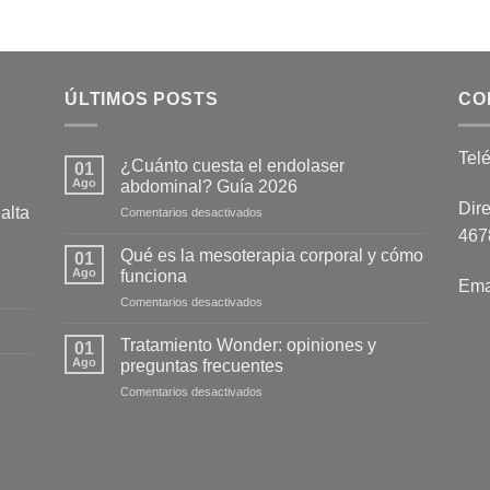
ÚLTIMOS POSTS
CO
Tel
¿Cuánto cuesta el endolaser
01
Ago
abdominal? Guía 2026
Dire
alta
en
Comentarios desactivados
¿Cuánto
4678
cuesta
Qué es la mesoterapia corporal y cómo
01
el
Ago
funciona
Ema
endolaser
en
Comentarios desactivados
abdominal?
Qué
Guía
es
2026
Tratamiento Wonder: opiniones y
01
la
Ago
preguntas frecuentes
mesoterapia
en
Comentarios desactivados
corporal
Tratamiento
y
Wonder:
cómo
opiniones
funciona
y
preguntas