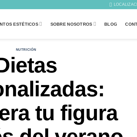
LOCALIZAC
NTOS ESTÉTICOS
SOBRE NOSOTROS
BLOG
CON
NUTRICIÓN
Dietas
nalizadas:
ra tu figura
s del verano