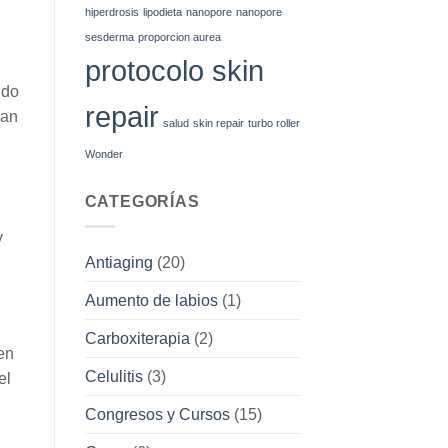
hiperdrosis
lipodieta
nanopore
nanopore
sesderma
proporcion aurea
protocolo skin
ndo
repair
ean
salud
skin repair
turbo roller
Wonder
CATEGORÍAS
y
Antiaging
(20)
Aumento de labios
(1)
Carboxiterapia
(2)
en
Celulitis
(3)
el
Congresos y Cursos
(15)