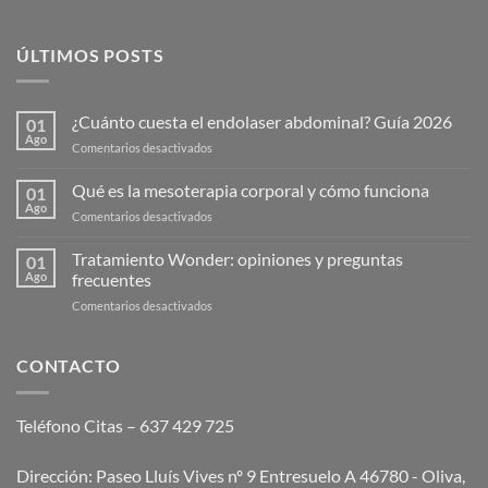
ÚLTIMOS POSTS
¿Cuánto cuesta el endolaser abdominal? Guía 2026
01
Ago
en
Comentarios desactivados
¿Cuánto
cuesta
Qué es la mesoterapia corporal y cómo funciona
01
el
Ago
en
Comentarios desactivados
endolaser
Qué
abdominal?
es
Tratamiento Wonder: opiniones y preguntas
Guía
01
la
Ago
frecuentes
2026
mesoterapia
en
Comentarios desactivados
corporal
Tratamiento
y
Wonder:
cómo
opiniones
CONTACTO
funciona
y
preguntas
frecuentes
Teléfono Citas – 637 429 725
Dirección: Paseo Lluís Vives nº 9 Entresuelo A 46780 - Oliva,