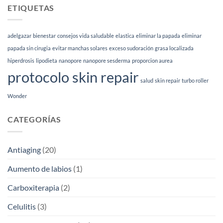
peeling
ETIQUETAS
qué
facial
sirve
según
|
tu
Esthetia
adelgazar
bienestar
consejos vida saludable
elastica
eliminar la papada
eliminar
tipo
de
papada sin cirugia
evitar manchas solares
exceso sudoración
grasa localizada
piel
hiperdrosis
lipodieta
nanopore
nanopore sesderma
proporcion aurea
(2026)
protocolo skin repair
salud
skin repair
turbo roller
Wonder
CATEGORÍAS
Antiaging
(20)
Aumento de labios
(1)
Carboxiterapia
(2)
Celulitis
(3)