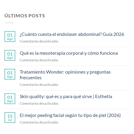
ÚLTIMOS POSTS
¿Cuánto cuesta el endolaser abdominal? Guía 2026
01
Ago
en
Comentarios desactivados
¿Cuánto
cuesta
Qué es la mesoterapia corporal y cómo funciona
01
el
Ago
en
Comentarios desactivados
endolaser
Qué
abdominal?
es
Tratamiento Wonder: opiniones y preguntas
Guía
01
la
Ago
frecuentes
2026
mesoterapia
en
Comentarios desactivados
corporal
Tratamiento
y
Wonder:
Skin quality: qué es y para qué sirve | Esthetia
cómo
01
opiniones
funciona
Ago
en
Comentarios desactivados
y
Skin
preguntas
quality:
El mejor peeling facial según tu tipo de piel (2026)
frecuentes
15
qué
Jul
en
Comentarios desactivados
es
El
y
mejor
para