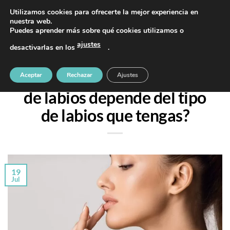
Saltar
PIDE TU CITA AL TELÉFONO 637 42 97 25
Utilizamos cookies para ofrecerte la mejor experiencia en
al
nuestra web.
Puedes aprender más sobre qué cookies utilizamos o
contenido
ajustes
desactivarlas en los
.
TRATAMIENTOS
¿Sabías que el tratamiento
Aceptar
Rechazar
Ajustes
de labios depende del tipo
de labios que tengas?
19
Jul