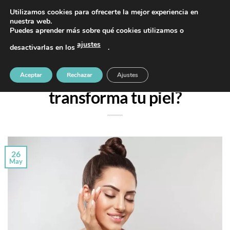
Saltar
PIDE TU CITA AL TELÉFONO 637 42 97 25
Utilizamos cookies para ofrecerte la mejor experiencia en
al
nuestra web.
Puedes aprender más sobre qué cookies utilizamos o
contenido
ajustes
desactivarlas en los
.
TRATAMIENTOS
Nanopore: ¿qué es y cómo
Aceptar
Rechazar
Ajustes
transforma tu piel?
26
May