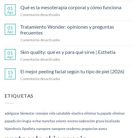
¿Cuánto
cuesta
Qué es la mesoterapia corporal y cómo funciona
01
el
Ago
en
Comentarios desactivados
endolaser
Qué
abdominal?
es
Tratamiento Wonder: opiniones y preguntas
Guía
01
la
Ago
frecuentes
2026
mesoterapia
en
Comentarios desactivados
corporal
Tratamiento
y
Wonder:
Skin quality: qué es y para qué sirve | Esthetia
cómo
01
opiniones
funciona
Ago
en
Comentarios desactivados
y
Skin
preguntas
quality:
El mejor peeling facial según tu tipo de piel (2026)
frecuentes
15
qué
Jul
en
Comentarios desactivados
es
El
y
mejor
para
peeling
ETIQUETAS
qué
facial
sirve
según
|
tu
Esthetia
adelgazar
bienestar
consejos vida saludable
elastica
eliminar la papada
eliminar
tipo
de
papada sin cirugia
evitar manchas solares
exceso sudoración
grasa localizada
piel
hiperdrosis
lipodieta
nanopore
nanopore sesderma
proporcion aurea
(2026)