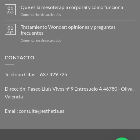
cuesta
Qué es la mesoterapia corporal y cómo funciona
01
el
Ago
en
Comentarios desactivados
endolaser
Qué
abdominal?
es
Tratamiento Wonder: opiniones y preguntas
Guía
01
la
Ago
frecuentes
2026
mesoterapia
en
Comentarios desactivados
corporal
Tratamiento
y
Wonder:
cómo
opiniones
CONTACTO
funciona
y
preguntas
frecuentes
Teléfono Citas – 637 429 725
Dirección: Paseo Lluís Vives nº 9 Entresuelo A 46780 - Oliva,
Valencia
Email:
consulta@esthetia.es